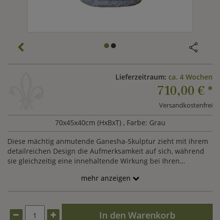
Lieferzeitraum:
ca. 4 Wochen
710,00 €
*
Versandkostenfrei
70x45x40cm (HxBxT)
, Farbe: Grau
Diese mächtig anmutende Ganesha-Skulptur zieht mit ihrem
detailreichen Design die Aufmerksamkeit auf sich, während
sie gleichzeitig eine innehaltende Wirkung bei Ihren
Betrachtern hervorruft. Die handveredelte Skulptur wird
mehr anzeigen
individuell von Meisterhand aus Steinguss hergestellt. Dabei
sorgen die Handarbeit des Steinmetzes und das
Naturmaterial für kleine Unregelmäßigkeiten, die den
Charakter der Skulptur ausmachen.
In den Warenkorb