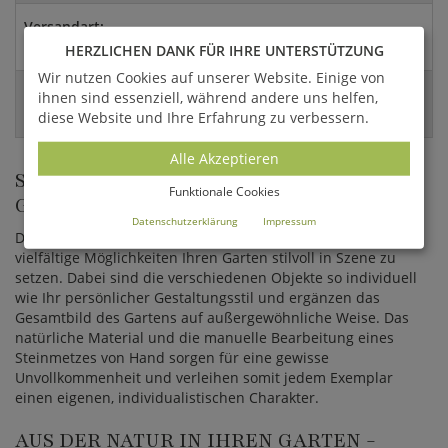
Versandart:
HERZLICHEN DANK FÜR IHRE UNTERSTÜTZUNG
Spedition
Wir nutzen Cookies auf unserer Website. Einige von
EAN:
ihnen sind essenziell, während andere uns helfen,
diese Website und Ihre Erfahrung zu verbessern.
4056026169821
Alle Akzeptieren
STILVOLLE SKULPTUREN FÜR DIE
Funktionale Cookies
GARTENGESTALTUNG
Datenschutzerklärung
Impressum
Die eindrucksvollen Skulpturen von GARTENTRAUM bieten
vielfältige Möglichkeiten Ihren Garten stilvoll in Szene zu
setzen. Dabei sind die verschiedenen Objekte so individuell
wie Ihr persönlicher Gestaltungsstil und ergänzen das
Gesamtbild des Gartens auf außergewöhnliche Weise. Das
natürliche Material und die manuelle Bearbeitung eines
Steinmetzes von Hand sorgen für eine gewisse
Unvollkommenheit und verleihen somit jedem Exemplar
einen eigenen, individualistischen Charakter.
AUS DER NATUR IN IHREN GARTEN -