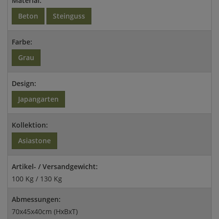
Material:
Beton
Steinguss
Farbe:
Grau
Design:
Japangarten
Kollektion:
Asiastone
Artikel- / Versandgewicht:
100 Kg / 130 Kg
Abmessungen:
70x45x40cm (HxBxT)