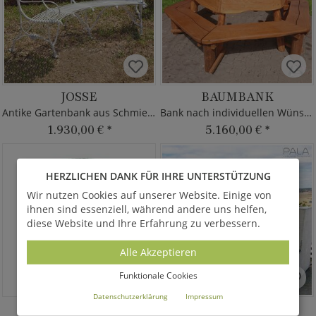
JOSSE
BAUMBANK
Antike Gartenbank aus Schmiedeeisen
Bank nach individuellen Wünschen
1.930,00 €
*
5.160,00 €
*
HERZLICHEN DANK FÜR IHRE UNTERSTÜTZUNG
Wir nutzen Cookies auf unserer Website. Einige von
ihnen sind essenziell, während andere uns helfen,
diese Website und Ihre Erfahrung zu verbessern.
Alle Akzeptieren
Funktionale Cookies
Datenschutzerklärung
Impressum
CALINE
VENLA