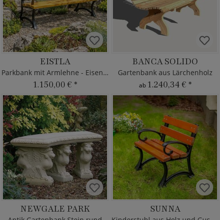
EISTLA
BANCA SOLIDO
Parkbank mit Armlehne - Eisen & Holz
Gartenbank aus Lärchenholz
1.150,00 €
*
1.240,34 €
*
ab
NEWGALE PARK
SUNNA
Antik Gartenbank Stein rund
Kinderstuhl aus Holz und Gusseisen