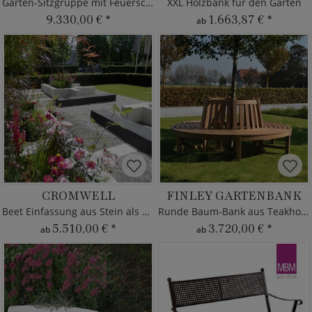
Garten-Sitzgruppe mit Feuerschale
XXL Holzbank für den Garten
9.330,00 €
*
1.663,87 €
*
ab
CROMWELL
FINLEY GARTENBANK
Beet Einfassung aus Stein als Sitzbank
Runde Baum-Bank aus Teakholz - modern
5.510,00 €
*
3.720,00 €
*
ab
ab