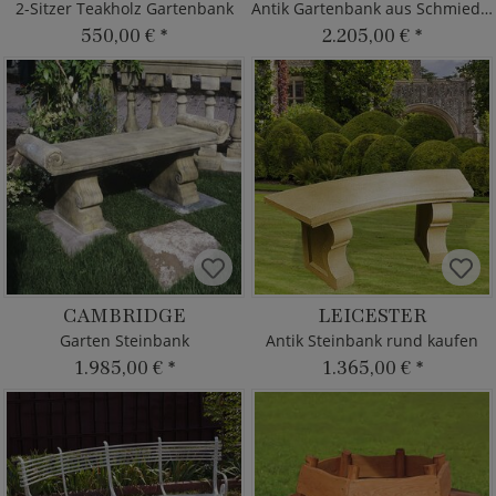
2-Sitzer Teakholz Gartenbank
Antik Gartenbank aus Schmiedeeisen
550,00 €
*
2.205,00 €
*
CAMBRIDGE
LEICESTER
Garten Steinbank
Antik Steinbank rund kaufen
1.985,00 €
*
1.365,00 €
*