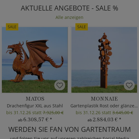
AKTUELLE ANGEBOTE - SALE %
Alle anzeigen
SALE
SALE
MATOS
MONNAIE
Drachenfigur XXL aus Stahl
Gartenplastik Rost oder glänzend
bis 31.12.26 statt
7.925,00 €
bis 31.12.26 statt
3.645,00 €
6.308,57 €
*
2.884,03 €
*
ab
ab
WERDEN SIE FAN VON GARTENTRAUM
und folgen Sie uns auf unseren zahlreichen Social Media