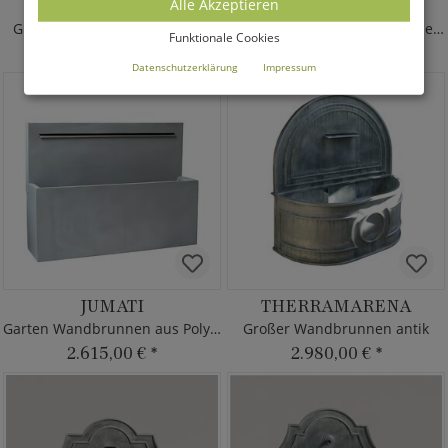
OLLIGORADOS
KRIMONA FINA
Alle Akzeptieren
Großer Wand Gartenbrunnen
Großer Wand Brunnen aus Metall
Funktionale Cookies
2.715,00 €
*
3.150,00 €
*
Datenschutzerklärung
Impressum
JUMATI
THERRAMARENA
Garten Wandbrunnen aus Polystone
Großer Wandbrunnen antik
2.615,00 €
*
2.980,00 €
*