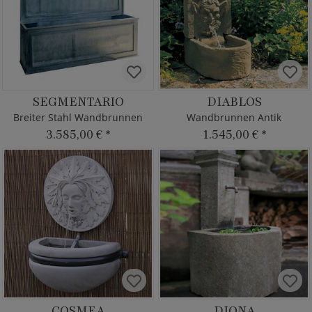
SEGMENTARIO
DIABLOS
Breiter Stahl Wandbrunnen
Wandbrunnen Antik
3.585,00 €
*
1.545,00 €
*
COSMEA
DIONA