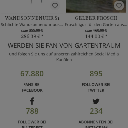
WANDSONNENUHR S1
GELBER FROSCH
Schlichte Wandsonnenuhr aus Edelstahl
Froschfigur für den Garten aus Bronze
statt
355,00 €
statt
160,00 €
286,39 €
*
144,00 €
*
WERDEN SIE FAN VON GARTENTRAUM
und folgen Sie uns auf unseren zahlreichen Social Media
Kanälen
67.880
895
FANS BEI
FOLLOWER BEI
FACEBOOK
TWITTER
788
234
FOLLOWER BEI
ABONNENTEN BEI
PINTEREST
INSTAGRAM