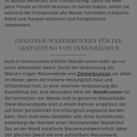
ist absolut wetterfest und frostbeständig. Damit Sie viele
Jahre Freude an Ihrem Brunnen im Garten haben, sollten Sie
während der Frostperiode alle Wasser führenden Schläuche,
Rohre und Pumpen entleeren und frostgeschützt
überwintern.
DESIGNER-WANDBRUNNEN FÜR DIE
GESTALTUNG VON INNENRÄUMEN
Auch in Innenräumen erfüllen Wandbrunnen mehr als nur
einen dekorativen Zweck. Durch die Verdunstung des
Wassers tragen Wasserwände und
Zimmerbrunnen
vor allem
im Winter, wenn die trockene Heizungsluft Haut und
Schleimhaut reizt, zu einer enormen Verbesserung des
Raumklimas bei. Eine besondere Form der
Wandbrunnen
für
die heimischen vier Wände sind so genannte Wasserbilder.
Diese Wasserobjekte sind in einem Rahmen eingefasst, der
auf Ihren persönlichen Einrichtungsstil angepasst werden
kann. Doch statt eines Gemäldes oder eines Kunstdruckes
beherbergt der Rahmen einen faszinierenden Wasserlauf.
Das an der Wand installierte Wasserkunstwerk erfüllt dabei
den gleichen Zweck wie eine aufstellbare Wasserwand.