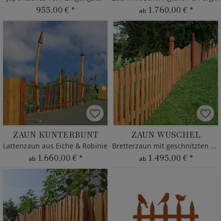
955,00 €
*
1.760,00 €
*
ab
ZAUN KUNTERBUNT
ZAUN WUSCHEL
Lattenzaun aus Eiche & Robinie
Bretterzaun mit geschnitzten Pfosten
1.660,00 €
*
1.495,00 €
*
ab
ab