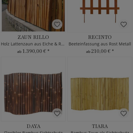
ZAUN RILLO
RECINTO
Holz Lattenzaun aus Eiche & Robinie
Beeteinfassung aus Rost Metall
1.390,00 €
*
210,00 €
*
ab
ab
DAYA
TIARA
Flexibler Bambus Sichtschutz
Bambus Zaun als Sichtschutz