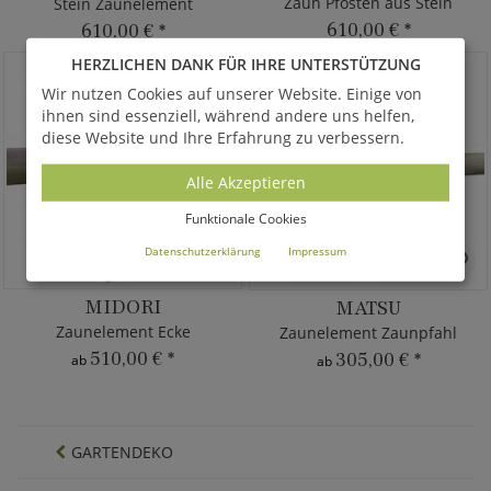
Zaun Pfosten aus Stein
Stein Zaunelement
610,00 €
*
610,00 €
*
HERZLICHEN DANK FÜR IHRE UNTERSTÜTZUNG
Wir nutzen Cookies auf unserer Website. Einige von
ihnen sind essenziell, während andere uns helfen,
diese Website und Ihre Erfahrung zu verbessern.
Alle Akzeptieren
Funktionale Cookies
Datenschutzerklärung
Impressum
MIDORI
MATSU
Zaunelement Ecke
Zaunelement Zaunpfahl
510,00 €
*
305,00 €
*
ab
ab
GARTENDEKO