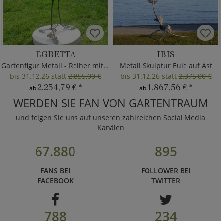
EGRETTA
IBIS
Gartenfigur Metall - Reiher mit Fisch
Metall Skulptur Eule auf Ast
bis 31.12.26 statt
2.855,00 €
bis 31.12.26 statt
2.375,00 €
2.254,79 €
*
1.867,56 €
*
ab
ab
WERDEN SIE FAN VON GARTENTRAUM
und folgen Sie uns auf unseren zahlreichen Social Media
Kanälen
67.880
895
FANS BEI
FOLLOWER BEI
FACEBOOK
TWITTER
788
234