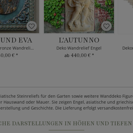
UND EVA
L'AUTUNNO
Christliches Bronze Wandrelief vom Künstler
Deko Wandrelief Engel
30,00 €
*
440,00 €
*
ab
atische Steinreliefs für den Garten sowie weitere Wanddeko Figure
 Hauswand oder Mauer. Sie zeigen Engel, asiatische und griechisch
stellung und Geschichte. Die Lieferung erfolgt versandkostenfre
CHE DARSTELLUNGEN IN HÖHEN UND TIEFEN