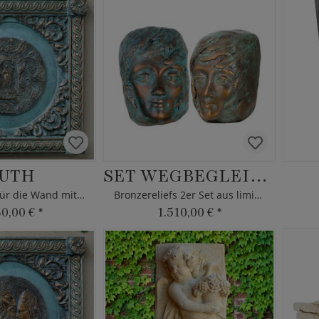
UTH
SET WEGBEGLEITER II
Bronzerelief für die Wand mit Maria-Figur
Bronzereliefs 2er Set aus limitierter Auflage
30,00 €
*
1.510,00 €
*