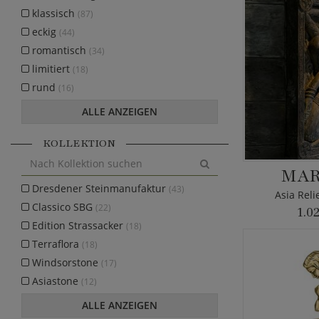
klassisch
(87)
eckig
(44)
romantisch
(34)
limitiert
(18)
rund
(16)
ALLE ANZEIGEN
KOLLEKTION
MAR
Dresdener Steinmanufaktur
(43)
Asia Reli
Classico SBG
(22)
1.0
Edition Strassacker
(18)
Terraflora
(18)
Windsorstone
(17)
Asiastone
(12)
ALLE ANZEIGEN