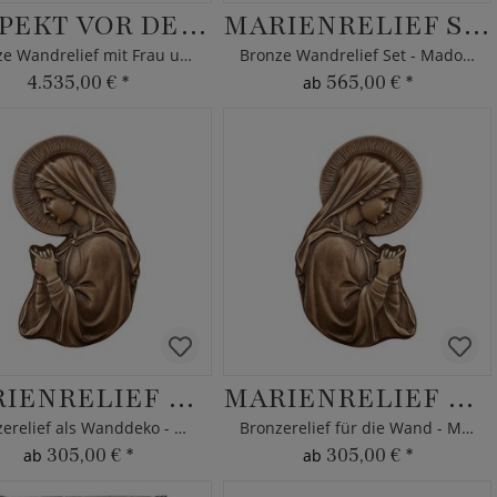
RESPEKT VOR DEM FEUER
MARIENRELIEF SET
Bronze Wandrelief mit Frau und Feuer
Bronze Wandrelief Set - Madonnen
4.535,00 €
*
565,00 €
*
ab
MARIENRELIEF LINKS
MARIENRELIEF RECHTS
Bronzerelief als Wanddeko - Madonna
Bronzerelief für die Wand - Madonna
305,00 €
*
305,00 €
*
ab
ab