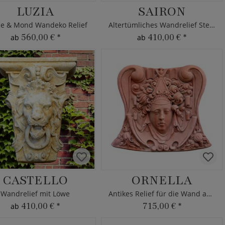
LUZIA
SAIRON
e & Mond Wandeko Relief
Altertümliches Wandrelief Steinguss
560,00 €
*
410,00 €
*
ab
ab
CASTELLO
ORNELLA
Wandrelief mit Löwe
Antikes Relief für die Wand aus Terrakotta
410,00 €
*
715,00 €
*
ab