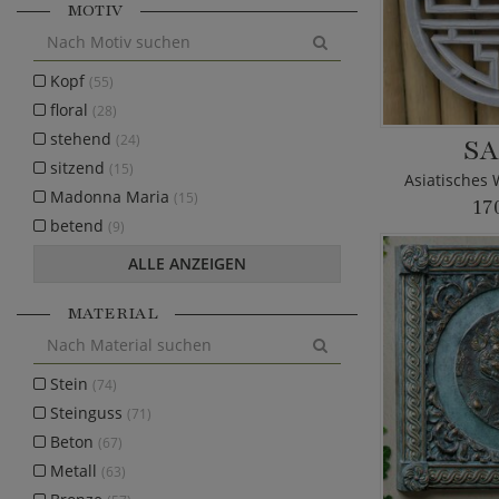
MOTIV
Kopf
(55)
floral
(28)
stehend
(24)
SA
sitzend
(15)
Asiatisches 
Madonna Maria
(15)
17
betend
(9)
ALLE ANZEIGEN
MATERIAL
Stein
(74)
Steinguss
(71)
Beton
(67)
Metall
(63)