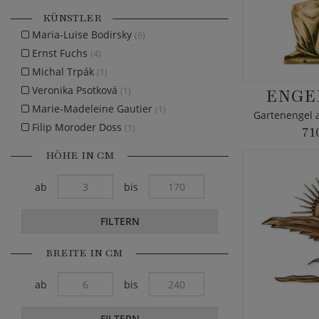
KÜNSTLER
Maria-Luise Bodirsky
(6)
Ernst Fuchs
(4)
Michal Trpák
(1)
Veronika Psotková
ENGE
(1)
Marie-Madeleine Gautier
(1)
Filip Moroder Doss
(1)
71
HÖHE IN CM
ab
bis
FILTERN
BREITE IN CM
ab
bis
FILTERN