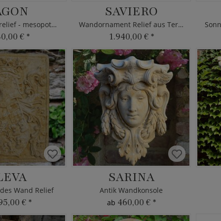
AGON
SAVIERO
Bronze Wandrelief - mesopotamische Gottheit
Wandornament Relief aus Terrakotta
Sonn
30,00 €
*
1.940,00 €
*
LEVA
SARINA
des Wand Relief
Antik Wandkonsole
95,00 €
*
460,00 €
*
ab