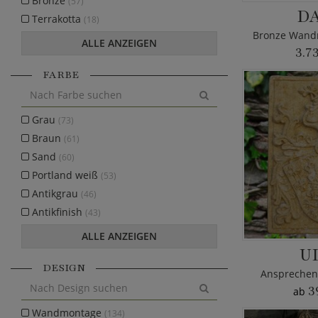
Bronze
(57)
D
Terrakotta
(18)
ALLE ANZEIGEN
3.7
FARBE
Grau
(73)
Braun
(61)
Sand
(60)
Portland weiß
(53)
Antikgrau
(46)
Antikfinish
(43)
ALLE ANZEIGEN
U
DESIGN
Ansprechen
3
ab
Wandmontage
(134)