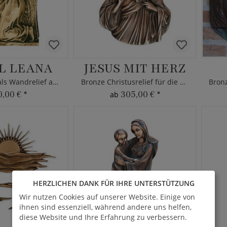
L LEANA
JESUS MIT HERZ
Gartenengel als Wandrelief aus Bronze
Bronze Christusrelief für die Wand
0,00 €
*
305,00 €
*
ab
HERZLICHEN DANK FÜR IHRE UNTERSTÜTZUNG
Wir nutzen Cookies auf unserer Website. Einige von
ihnen sind essenziell, während andere uns helfen,
diese Website und Ihre Erfahrung zu verbessern.