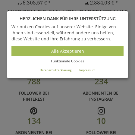
6.308,57 €
*
2.884,03 €
*
ab
ab
WERDEN SIE FAN VON GARTENTRAUM
HERZLICHEN DANK FÜR IHRE UNTERSTÜTZUNG
und folgen Sie uns auf unseren zahlreichen Social Media
Wir nutzen Cookies auf unserer Website. Einige von
Kanälen
ihnen sind essenziell, während andere uns helfen,
diese Website und Ihre Erfahrung zu verbessern.
67.880
895
Alle Akzeptieren
FANS BEI
FOLLOWER BEI
FACEBOOK
TWITTER
Funktionale Cookies
Datenschutzerklärung
Impressum
788
234
FOLLOWER BEI
ABONNENTEN BEI
PINTEREST
INSTAGRAM
134
10
ABONNENTEN BEI
FOLLOWER BEI