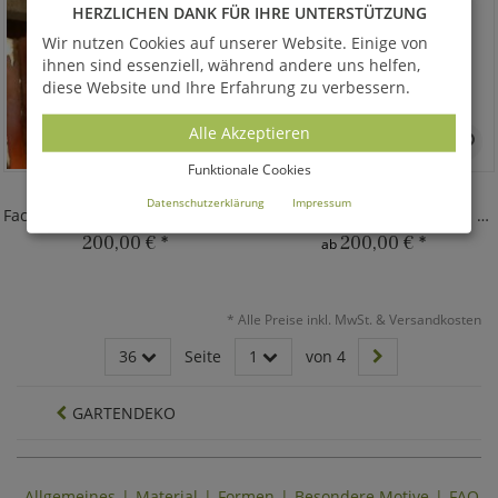
HERZLICHEN DANK FÜR IHRE UNTERSTÜTZUNG
Wir nutzen Cookies auf unserer Website. Einige von
ihnen sind essenziell, während andere uns helfen,
diese Website und Ihre Erfahrung zu verbessern.
Alle Akzeptieren
Funktionale Cookies
ARDEBAT
GERBERA
Datenschutzerklärung
Impressum
Fackel am Stab mit Goldnaht - Metall
Farbige Bronzeblume für den Garten
200,00 €
*
200,00 €
*
ab
*
Alle Preise inkl. MwSt. & Versandkosten
36
Seite
1
von 4
GARTENDEKO
Allgemeines
Material
Formen
Besondere Motive
FAQ