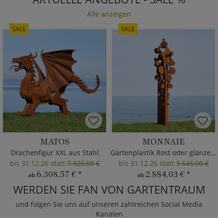
Alle anzeigen
SALE
SALE
MATOS
MONNAIE
Drachenfigur XXL aus Stahl
Gartenplastik Rost oder glänzend
bis 31.12.26 statt
7.925,00 €
bis 31.12.26 statt
3.645,00 €
6.308,57 €
*
2.884,03 €
*
ab
ab
WERDEN SIE FAN VON GARTENTRAUM
und folgen Sie uns auf unseren zahlreichen Social Media
Kanälen