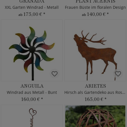
GRANADA
PLANT ACERNIS
XXL Garten Windrad - Metall
Frauen Büste im floralen Design
175,00 €
*
140,00 €
*
ab
ab
ANGUILA
ARIETES
Windrad aus Metall - Bunt
Hirsch als Gartendeko aus Rost Metall
160,00 €
*
165,00 €
*