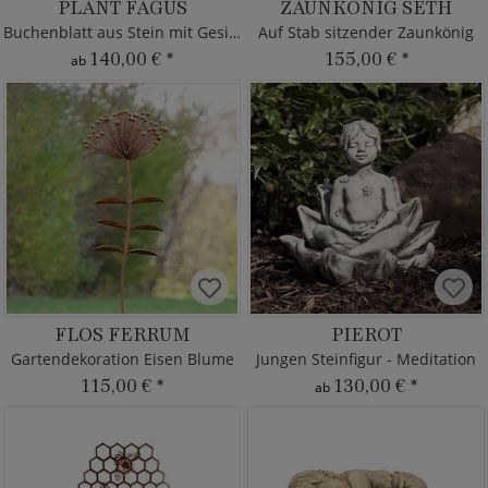
PLANT FAGUS
ZAUNKÖNIG SETH
Buchenblatt aus Stein mit Gesicht
Auf Stab sitzender Zaunkönig
140,00 €
*
155,00 €
*
ab
FLOS FERRUM
PIEROT
Gartendekoration Eisen Blume
Jungen Steinfigur - Meditation
115,00 €
*
130,00 €
*
ab