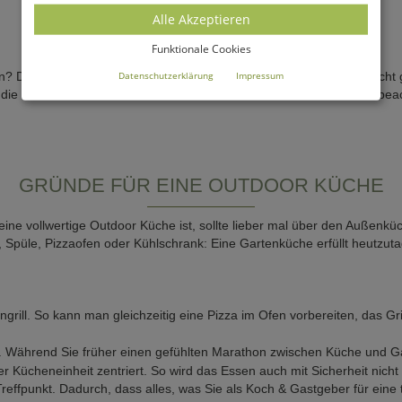
Alle Akzeptieren
OUTDOOR-KÜCHEN
Funktionale Cookies
Datenschutzerklärung
Impressum
? Dann ist eine hochwertige und funktionale Outdoor Küche vielleicht 
ie weit mehr sind als die altbekannte Grillrunde. Was es dabei zu be
GRÜNDE FÜR EINE OUTDOOR KÜCHE
s eine vollwertige Outdoor Küche ist, sollte lieber mal über den Auße
l, Spüle, Pizzaofen oder Kühlschrank: Eine Gartenküche erfüllt heutzu
ill. So kann man gleichzeitig eine Pizza im Ofen vorbereiten, das Gri
Während Sie früher einen gefühlten Marathon zwischen Küche und Garte
er Kücheneinheit zentriert. So wird das Essen auch mit Sicherheit nicht 
fpunkt. Dadurch, dass alles, was Sie als Koch & Gastgeber für eine to