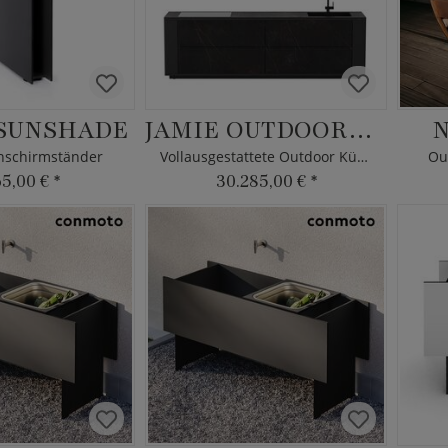
 SUNSHADE
JAMIE OUTDOORKÜCHE
N
nschirmständer
Vollausgestattete Outdoor Küche
Ou
65,00 €
*
30.285,00 €
*