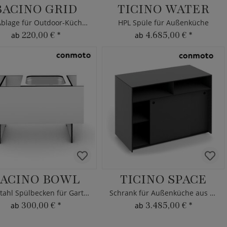
BACINO GRID
TICINO WATER
HPL Ablage für Outdoor-Küchen
HPL Spüle für Außenküche
220,00 €
*
4.685,00 €
*
ab
ab
ACINO BOWL
TICINO SPACE
Edelstahl Spülbecken für Gartenküchen
Schrank für Außenküche aus HPL
300,00 €
*
3.485,00 €
*
ab
ab