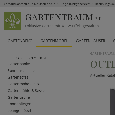
Versandkostenfrei in Deutschland
30 Tage Rückgaberecht
Rechnungska
GARTENTRAUM
.AT
Exklusive Gärten mit WOW-Effekt gestalten
GARTENDEKO
GARTENMÖBEL
GARTENHÄUSER
GARTENTRAUM.
GARTENMÖBEL
OUT
Gartenbänke
Sonnenschirme
Aktueller Kata
Gartensofas
Gartenmöbel-Sets
Gartenstühle & Sessel
Gartentische
Sonnenliegen
Loungemöbel