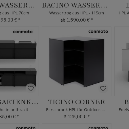
BACINO WASSERTROG
BACINO WASSERTROG
g aus HPL 70cm
Wassertrog aus HPL - 115cm
295,00 €
*
1.590,00 €
*
ab
TICINO GARTENKÜCHE
TICINO CORNER
B
e in anthrazit
Eckschrank HPL für Outdoor-Küchen
85,00 €
*
3.125,00 €
*