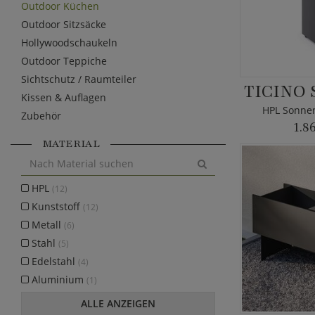
Outdoor Küchen
Outdoor Sitzsäcke
Hollywoodschaukeln
Outdoor Teppiche
Sichtschutz / Raumteiler
TICINO
Kissen & Auflagen
HPL Sonne
Zubehör
1.8
MATERIAL
HPL
(12)
Kunststoff
(12)
Metall
(6)
Stahl
(5)
Edelstahl
(4)
Aluminium
(1)
ALLE ANZEIGEN