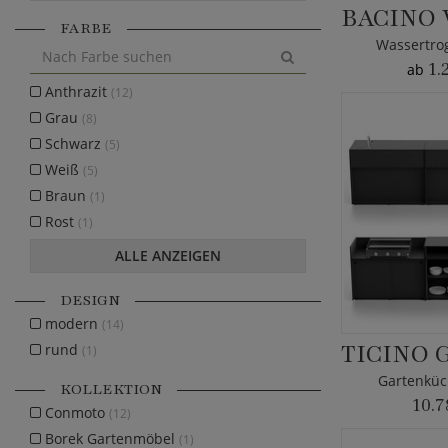
FARBE
Wassertro
1.
ab
Anthrazit
(12)
Grau
(8)
Schwarz
(5)
Weiß
(5)
Braun
(1)
Rost
(1)
ALLE ANZEIGEN
DESIGN
modern
(14)
rund
(1)
Gartenküch
KOLLEKTION
10.7
Conmoto
(12)
Borek Gartenmöbel
(1)