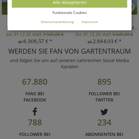
Alle Akzeptieren
Funktionale Cookies
MATOS
MONNAIE
Datenschutzerklärung
Impressum
Drachenfigur XXL aus Stahl
Gartenplastik Rost oder glänzend
bis 31.12.26 statt
7.925,00 €
bis 31.12.26 statt
3.645,00 €
6.308,57 €
*
2.884,03 €
*
ab
ab
WERDEN SIE FAN VON GARTENTRAUM
und folgen Sie uns auf unseren zahlreichen Social Media
Kanälen
67.880
895
FANS BEI
FOLLOWER BEI
FACEBOOK
TWITTER
788
234
FOLLOWER BEI
ABONNENTEN BEI