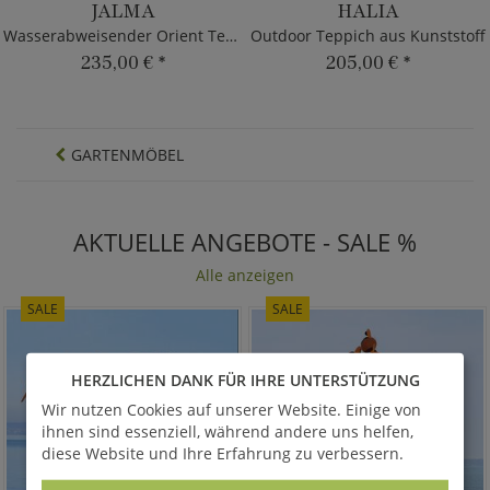
JALMA
HALIA
Wasserabweisender Orient Teppich
Outdoor Teppich aus Kunststoff
235,00 €
*
205,00 €
*
GARTENMÖBEL
AKTUELLE ANGEBOTE - SALE %
Alle anzeigen
SALE
SALE
HERZLICHEN DANK FÜR IHRE UNTERSTÜTZUNG
Wir nutzen Cookies auf unserer Website. Einige von
ihnen sind essenziell, während andere uns helfen,
diese Website und Ihre Erfahrung zu verbessern.