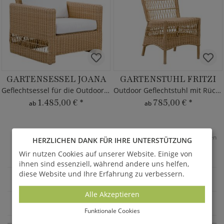
GARTENSESSEL JOANA
GARTENSTUHL FRITZI
Geflechtsessel für die Outdoor Lounge
Outdoor Geflechtstuhl mit Rückenlehne
1.485,00 €
*
785,00 €
*
ab
ab
*
Alle Preise inkl. MwSt. & Versandkosten
HERZLICHEN DANK FÜR IHRE UNTERSTÜTZUNG
Wir nutzen Cookies auf unserer Website. Einige von
36
Seite
1
von 5
ihnen sind essenziell, während andere uns helfen,
diese Website und Ihre Erfahrung zu verbessern.
GARTENMÖBEL
Alle Akzeptieren
GARTENSTÜHLE & SESSEL
Funktionale Cookies