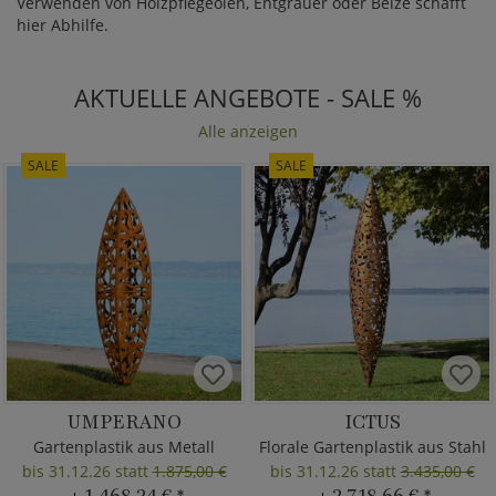
Verwenden von Holzpflegeölen, Entgrauer oder Beize schafft
hier Abhilfe.
AKTUELLE ANGEBOTE - SALE %
Alle anzeigen
SALE
SALE
UMPERANO
ICTUS
Gartenplastik aus Metall
Florale Gartenplastik aus Stahl
bis 31.12.26 statt
1.875,00 €
bis 31.12.26 statt
3.435,00 €