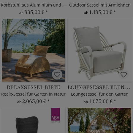
Korbstuhl aus Aluminium und Rattan
Outdoor Sessel mit Armlehnen
835,00 €
*
1.185,00 €
*
ab
ab
RELAXSESSEL BIRTE
LOUNGESESSEL BLENDA
Realx-Sessel für Garten in Natur
Loungesessel für den Garten
2.065,00 €
*
1.675,00 €
*
ab
ab