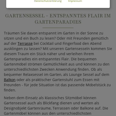
Datenschutzerklärung
Impressum
GARTENSESSEL - ENTSPANNTES FLAIR IM
GARTENPARADIES
Träumen Sie davon entspannt im Garten in der Sonne zu
sitzen und ein Buch zu lesen? Oder mit Freunden gemütlich
auf der
Terrasse
bei Cocktail und Fingerfood den Abend
ausklingen zu lassen? Mit unseren Gartensesseln kommen Sie
diesem Traum ein Stück näher und verleihen Ihrem
Gartenparadies ein entspanntes Flair. Die bequemen
Gartenmöbel strömen Gemütlichkeit aus und können zu den
unterschiedlichsten Zwecken Anwendung finden. Ob als
bequemer Relaxsessel im Garten, als Lounge Sessel auf dem
Balkon
oder als praktischer Gartenstuhl zum Essen mit
Freunden - für jede Situation ist das passende Möbelstück zu
finden.
Neben dem Einsatz als klassisches Sitzmöbel können
Gartensessel auch als Blickfang dienen und werten als
Designobjekt Gartenräume, Terrassen oder Balkone auf. Die
Gartenmöbel können aus den unterschiedlichsten