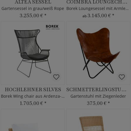
ALTEA SESSEL
COIMBRA LOUNGECHAIR
Gartensessel in grau/weiß Rope
Borek Loungesessel mit Armlehnen
3.255,00 €
*
3.145,00 €
*
ab
HOCHLEHNER SILVES
SCHMETTERLINGSTUHL MON
Borek Wing chair aus Ardenza-Rope
Gartenstuhl mit Ziegenleder
1.705,00 €
*
375,00 €
*