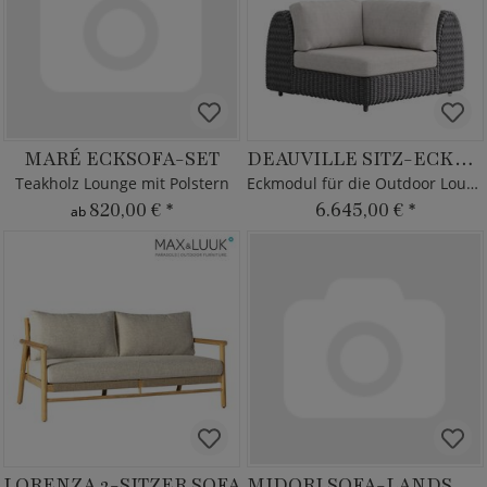
MARÉ ECKSOFA-SET
DEAUVILLE SITZ-ECKMODUL
Teakholz Lounge mit Polstern
Eckmodul für die Outdoor Lounge
820,00 €
*
6.645,00 €
*
ab
LORENZA 2-SITZER SOFA
MIDORI SOFA-LANDSCHAFT