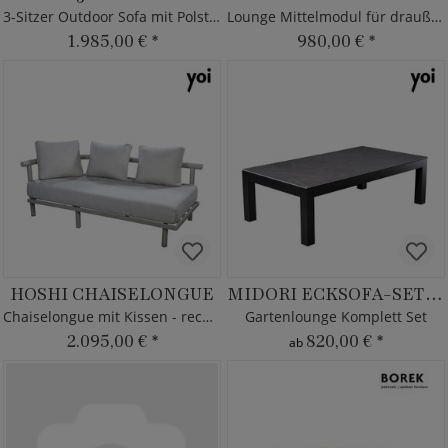
3-Sitzer Outdoor Sofa mit Polstern
Lounge Mittelmodul für draußen
1.985,00 €
*
980,00 €
*
HOSHI CHAISELONGUE
MIDORI ECKSOFA-SET XL
Chaiselongue mit Kissen - rechts
Gartenlounge Komplett Set
2.095,00 €
*
820,00 €
*
ab