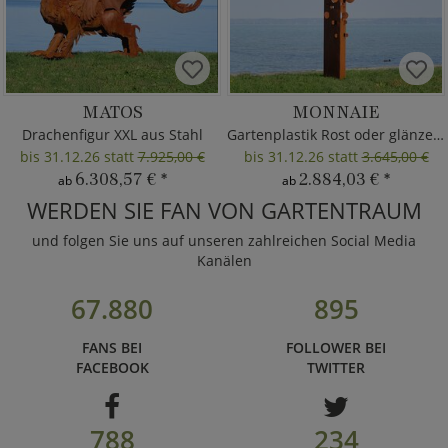
MATOS
MONNAIE
Drachenfigur XXL aus Stahl
Gartenplastik Rost oder glänzend
bis 31.12.26 statt
7.925,00 €
bis 31.12.26 statt
3.645,00 €
6.308,57 €
*
2.884,03 €
*
ab
ab
WERDEN SIE FAN VON GARTENTRAUM
und folgen Sie uns auf unseren zahlreichen Social Media
Kanälen
67.880
895
FANS BEI
FOLLOWER BEI
FACEBOOK
TWITTER
788
234