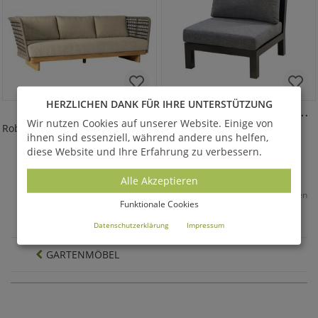
HERZLICHEN DANK FÜR IHRE UNTERSTÜTZUNG
FIORE SOFA
MIDORI MITTEL-SITZMODUL
Wir nutzen Cookies auf unserer Website. Einige von
Robustes Gartensofa für draußen
Schickes Mittelmodul
ihnen sind essenziell, während andere uns helfen,
7.585,00 €
*
820,00 €
*
diese Website und Ihre Erfahrung zu verbessern.
Alle Akzeptieren
*
Alle Preise inkl. MwSt. & Versandkosten
Funktionale Cookies
36
Seite
1
von 3
Datenschutzerklärung
Impressum
GARTENMÖBEL