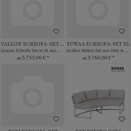
VALLON ECKSOFA-SET XL
YUWAA ECKSOFA-SET XL
Graues Ecksofa Set in XL aus Metall
Großes Möbel-Set aus Holz & Alu
5.755,00 €
*
3.760,00 €
*
ab
ab