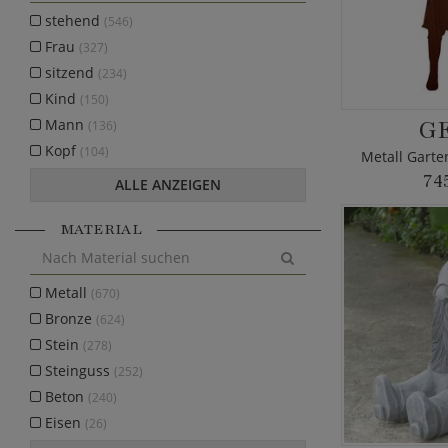
stehend
(546)
Frau
(327)
sitzend
(234)
Kind
(150)
G
Mann
(136)
Kopf
(104)
Metall Garte
74
ALLE ANZEIGEN
MATERIAL
Metall
(670)
Bronze
(624)
Stein
(278)
Steinguss
(252)
Beton
(240)
Eisen
(26)