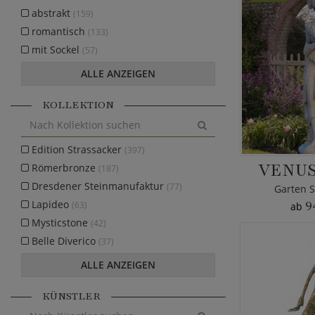
abstrakt
(159)
romantisch
(133)
mit Sockel
(57)
ALLE ANZEIGEN
KOLLEKTION
Edition Strassacker
(397)
VENUS
Römerbronze
(187)
Dresdener Steinmanufaktur
(77)
Garten S
Lapideo
9
(63)
ab
Mysticstone
(42)
Belle Diverico
(37)
ALLE ANZEIGEN
KÜNSTLER