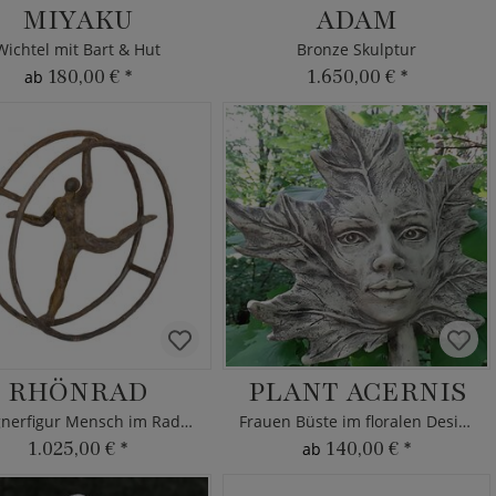
MIYAKU
ADAM
Wichtel mit Bart & Hut
Bronze Skulptur
180,00 €
*
1.650,00 €
*
ab
RHÖNRAD
PLANT ACERNIS
Designerfigur Mensch im Rad aus Bronze
Frauen Büste im floralen Design
1.025,00 €
*
140,00 €
*
ab