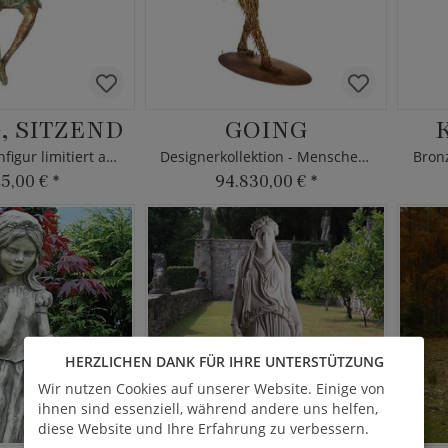
, SITZEND
GOING
Bronze Frauenfigur limitiert als Kantendeko
Designerkollektion - Menschen Bronze
Bron
25,00 €
*
94.830,00 €
*
HERZLICHEN DANK FÜR IHRE UNTERSTÜTZUNG
Wir nutzen Cookies auf unserer Website. Einige von
ihnen sind essenziell, während andere uns helfen,
diese Website und Ihre Erfahrung zu verbessern.