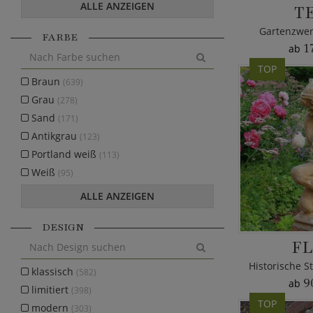
ALLE ANZEIGEN
T
Gartenzwer
FARBE
1
ab
TOP
Braun
(639)
Grau
(278)
Sand
(171)
Antikgrau
(123)
Portland weiß
(113)
Weiß
(95)
ALLE ANZEIGEN
DESIGN
FL
klassisch
(582)
9
ab
limitiert
(398)
TOP
modern
(303)