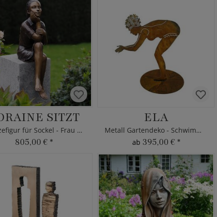
ORAINE SITZT
ELA
Bronzefigur für Sockel - Frau sitzt
Metall Gartendeko - Schwimmerin
805,00 €
*
395,00 €
*
ab