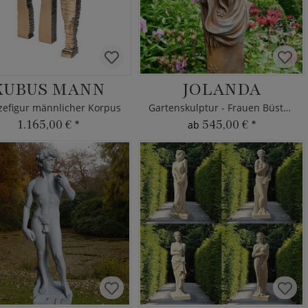
KUBUS MANN
JOLANDA
zefigur männlicher Korpus
Gartenskulptur - Frauen Büste Stein
1.165,00 €
*
545,00 €
*
ab