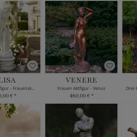
LISA
VENERE
Steinguss Aktfigur - Frauenskulptur
Frauen Aktfigur - Venus
0,00 €
*
460,00 €
*