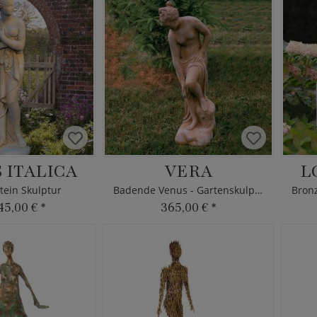
 ITALICA
VERA
L
tein Skulptur
Badende Venus - Gartenskulptur
45,00 €
*
365,00 €
*