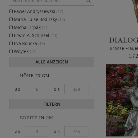
Pawel Andryszewski
(17)
Maria-Luise Bodirsky
(15)
Michal Trpák
(14)
Erwin A. Schinzel
(13)
DIALOG
Eva Roucka
(13)
Woytek
(13)
1.7
ALLE ANZEIGEN
HÖHE IN CM
ab
bis
FILTERN
BREITE IN CM
ab
bis