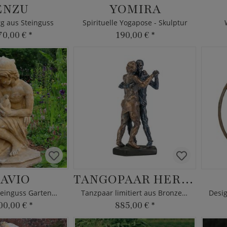
ENZU
YOMIRA
g aus Steinguss
Spirituelle Yogapose - Skulptur
70,00 €
*
190,00 €
*
AVIO
TANGOPAAR HERBST
Historische Steinguss Gartenfigur
Tanzpaar limitiert aus Bronze als Dekofigur
00,00 €
*
885,00 €
*