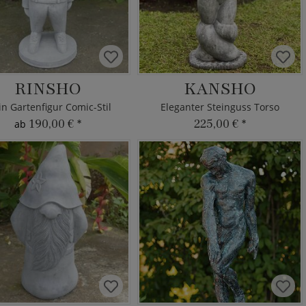
RINSHO
KANSHO
in Gartenfigur Comic-Stil
Eleganter Steinguss Torso
190,00 €
*
225,00 €
*
ab