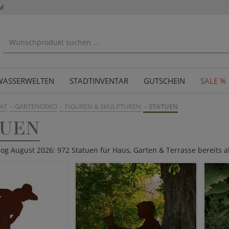
uf
WASSERWELTEN
STADTINVENTAR
GUTSCHEIN
SALE %
AT
GARTENDEKO
FIGUREN & SKULPTUREN
STATUEN
TUEN
log August 2026: 972 Statuen für Haus, Garten & Terrasse bereits a