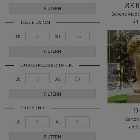
SER
FILTERN
Schöne Mädch
54
TIEFE IN CM
ab
bis
FILTERN
DURCHMESSER IN CM
ab
bis
FILTERN
PREIS IN €
D
Garten 
ab
bis
2
ab
FILTERN