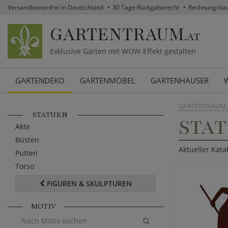
Versandkostenfrei in Deutschland
30 Tage Rückgaberecht
Rechnungska
GARTENTRAUM
.AT
Exklusive Gärten mit WOW-Effekt gestalten
GARTENDEKO
GARTENMÖBEL
GARTENHÄUSER
GARTENTRAUM.
STATUEN
STA
Akte
Büsten
Aktueller Kata
Putten
Torso
FIGUREN & SKULPTUREN
MOTIV