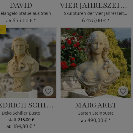
DAVID
VIER JAHRESZEITEN
elangelo Statue aus Stein
Skulpturen der Vier Jahreszeiten
655,00 €
*
6.475,00 €
*
ab
LE
FRIEDRICH SCHILLER
MARGARET
Deko Schiller Büste
Garten Steinbüste
statt
215,00 €
490,00 €
*
ab
184,80 €
*
ab