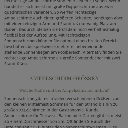
Rechteckige Ampelschirme sind eher selten zu sehen. Wenn
handelt es sich meist um große Doppelschirme aus zwei
quadratischen Varianten. So werfen rechteckige
Ampelschirme auch einen größeren Schatten, benötigen aber
mit einem einzigen Arm und Standfuß nur wenig Platz am
Boden. Dadurch bleiben sie trotzdem noch verhältnismäßig
flexibel bei der Aufstellung. Mit rechteckigen
Sonnenschirmen können Sie optimal einen breiten Bereich
beschatten, beispielsweise mehrere, nebeneinander
stehende Sonnenliegen am Poolbereich. Alternativ finden Sie
rechteckige Ampelschirme als große Sonnendächer mit zwei
Standfüßen.
AMPELSCHIRM GRÖSSEN
Welche Maße sind bei Ampelschirmen üblich?
Sonnenschirme gibt es in vielen verschiedenen Größen, von
den kleinen Mittelmast-Schirmen für den Strand bis hin zu
großen XXL-Schirmen in der Gastronomie. Runde
Ampelschirme für Terrasse, Balkon oder Garten gibt es meist
ab einem Durchmesser von 3m. Oft finden Sie auch die
Bezeichnung "350" hinter den Sonnenschirm-Namen. Dies