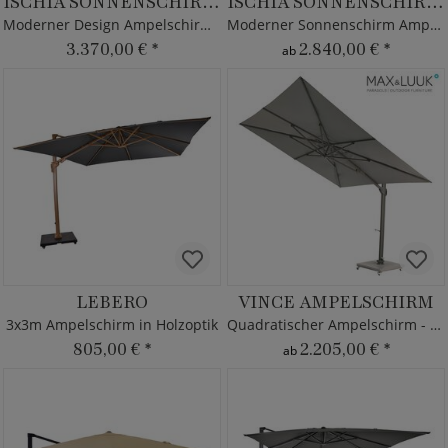
ISCHIA SONNENSCHIRM GRAPHITE
ISCHIA SONNENSCHIRM SILVER
Moderner Design Ampelschirm von Borek - neigbar
Moderner Sonnenschirm Ampelschirm - Borek
3.370,00 €
*
2.840,00 €
*
ab
LEBERO
VINCE AMPELSCHIRM
3x3m Ampelschirm in Holzoptik
Quadratischer Ampelschirm - Alu - Kurbelsystem
805,00 €
*
2.205,00 €
*
ab