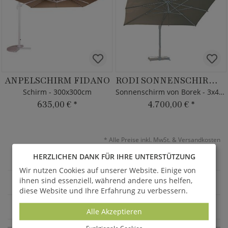
ANPELSCHIRM FIDANO
RODI SONNENSCHIRM SILVER
Schirm - 300x300cm
Sonnenschirm von Borek - 3x4m - Aluminium
635,00 €
*
4.700,00 €
*
*
Alle Preise inkl. MwSt. & Versandkosten
HERZLICHEN DANK FÜR IHRE UNTERSTÜTZUNG
36
Seite
1
von 2
Wir nutzen Cookies auf unserer Website. Einige von
ihnen sind essenziell, während andere uns helfen,
GARTENMÖBEL
diese Website und Ihre Erfahrung zu verbessern.
SONNENSCHIRME
Alle Akzeptieren
Funktionale Cookies