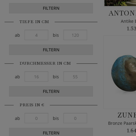
FILTERN
ANTONI
Antike 
TIEFE IN CM
1.5
ab
bis
FILTERN
DURCHMESSER IN CM
ab
bis
FILTERN
PREIS IN €
ZUN
ab
bis
1.6
FILTERN