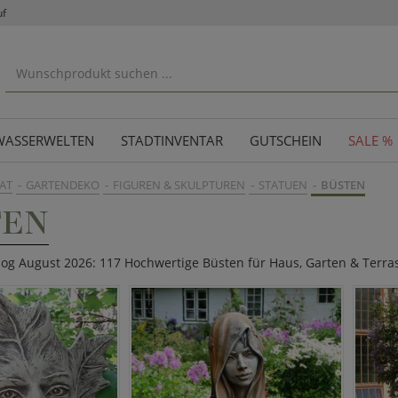
uf
WASSERWELTEN
STADTINVENTAR
GUTSCHEIN
SALE %
AT
GARTENDEKO
FIGUREN & SKULPTUREN
STATUEN
BÜSTEN
TEN
alog August 2026: 117 Hochwertige Büsten für Haus, Garten & Terra