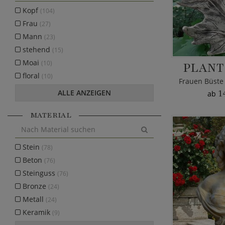
Kopf
(104)
Frau
(27)
Mann
(23)
stehend
(15)
Moai
(10)
PLANT
floral
(10)
ALLE ANZEIGEN
1
ab
MATERIAL
Stein
(78)
Beton
(76)
Steinguss
(76)
Bronze
(24)
Metall
(24)
Keramik
(9)