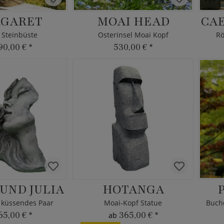
GARET
MOAI HEAD
CA
 Steinbüste
Osterinsel Moai Kopf
Rö
90,00 €
*
530,00 €
*
UND JULIA
HOTANGA
 küssendes Paar
Moai-Kopf Statue
65,00 €
*
365,00 €
*
ab