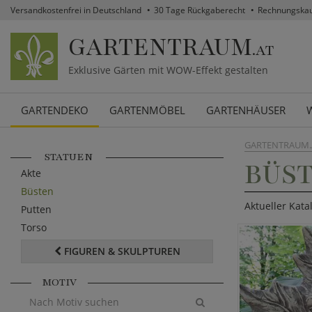
Versandkostenfrei in Deutschland
30 Tage Rückgaberecht
Rechnungska
GARTENTRAUM
.AT
Exklusive Gärten mit WOW-Effekt gestalten
GARTENDEKO
GARTENMÖBEL
GARTENHÄUSER
GARTENTRAUM.
STATUEN
BÜS
Akte
Büsten
Aktueller Kat
Putten
Torso
FIGUREN & SKULPTUREN
MOTIV