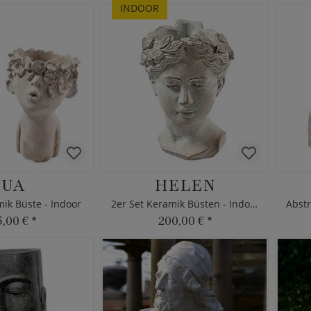
INDOOR
JUA
HELEN
mik Büste - Indoor
2er Set Keramik Büsten - Indoor
5,00 €
*
200,00 €
*