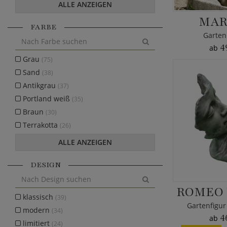
ALLE ANZEIGEN
MAR
FARBE
Garten
4
ab
Grau
(75)
Sand
(38)
Antikgrau
(37)
Portland weiß
(35)
Braun
(30)
Terrakotta
(26)
ALLE ANZEIGEN
DESIGN
ROMEO 
klassisch
(39)
Gartenfigur
modern
(34)
4
ab
limitiert
(24)