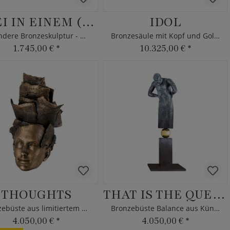
ZWEI IN EINEM (2-TEILIG)
IDOL
Besondere Bronzeskulptur - Designerlimitation
Bronzesäule mit Kopf und Goldapplikation
1.745,00 €
*
10.325,00 €
*
THOUGHTS
THAT IS THE QUESTION
Bronzebüste aus limitiertem Handwerk
Bronzebüste Balance aus Künstleredition
4.050,00 €
*
4.050,00 €
*