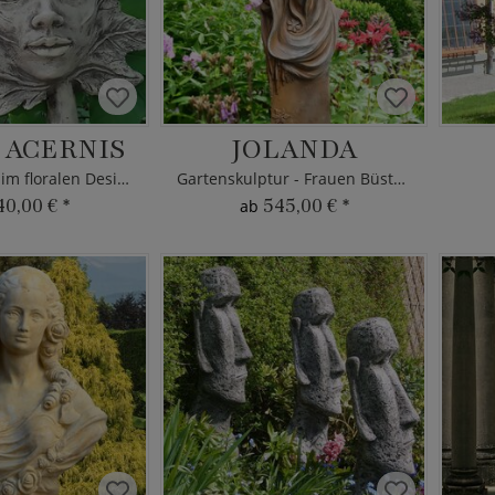
 ACERNIS
JOLANDA
Frauen Büste im floralen Design
Gartenskulptur - Frauen Büste Stein
40,00 €
*
545,00 €
*
ab