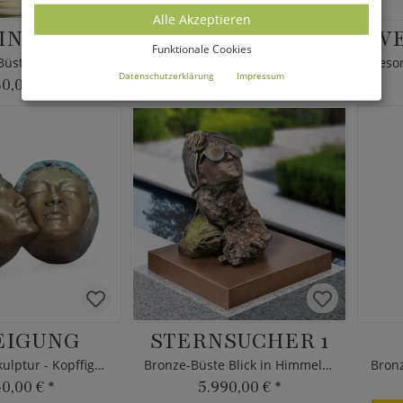
Alle Akzeptieren
NUS PIUS
ARONUI
Funktionale Cookies
Büste Replik
Antiker Tiki Kopf
Datenschutzerklärung
Impressum
30,00 €
*
495,00 €
*
ab
EIGUNG
STERNSUCHER 1
Bronze Paarskulptur - Kopffiguren - Limitierung
Bronze-Büste Blick in Himmel inkl. Sockel
40,00 €
*
5.990,00 €
*