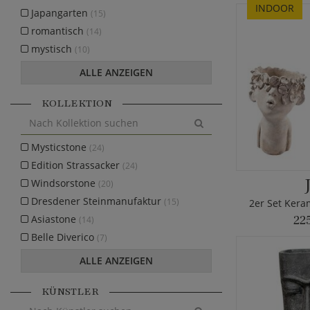
INDOOR
Japangarten
(15)
romantisch
(14)
mystisch
(10)
ALLE ANZEIGEN
KOLLEKTION
Mysticstone
(24)
Edition Strassacker
(24)
Windsorstone
(20)
Dresdener Steinmanufaktur
(15)
2er Set Kera
Asiastone
22
(14)
Belle Diverico
(7)
ALLE ANZEIGEN
KÜNSTLER