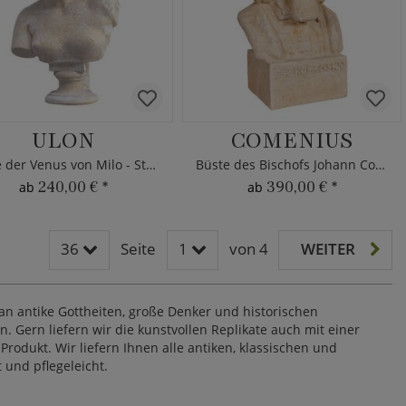
ULON
COMENIUS
Büste der Venus von Milo - Steinguss
Büste des Bischofs Johann Comenius
240,00 €
*
390,00 €
*
ab
ab
36
Seite
1
von 4
WEITER
an antike Gottheiten, große Denker und historischen
. Gern liefern wir die kunstvollen Replikate auch mit einer
rodukt. Wir liefern Ihnen alle antiken, klassischen und
 und pflegeleicht.