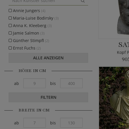
Annie Jungers
(4)
Maria-Luise Bodirsky
(3)
Anna K. Kleeberg
(3)
Jamie Salmon
(3)
Günther Stimpfl
(2)
SA
Ernst Fuchs
(2)
Kopf P
ALLE ANZEIGEN
90
HÖHE IN CM
ab
bis
FILTERN
BREITE IN CM
ab
bis