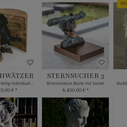
IN
CHWÄTZER
STERNSUCHER 3
Bronzefigur 2-teilig individuell kombinierbar
Bronzestatue Büste mit Sockel
45,00 €
*
6.430,00 €
*