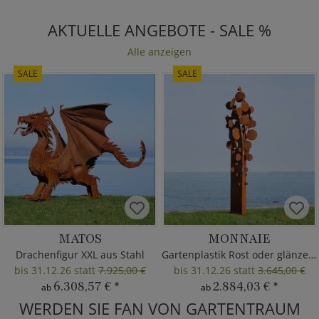
AKTUELLE ANGEBOTE - SALE %
Alle anzeigen
SALE
SALE
MATOS
MONNAIE
Drachenfigur XXL aus Stahl
Gartenplastik Rost oder glänzend
bis 31.12.26 statt
7.925,00 €
bis 31.12.26 statt
3.645,00 €
6.308,57 €
*
2.884,03 €
*
ab
ab
WERDEN SIE FAN VON GARTENTRAUM