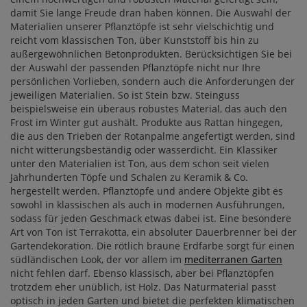
damit Sie lange Freude dran haben können. Die Auswahl der
Materialien unserer Pflanztöpfe ist sehr vielschichtig und
reicht vom klassischen Ton, über Kunststoff bis hin zu
außergewöhnlichen Betonprodukten. Berücksichtigen Sie bei
der Auswahl der passenden Pflanztöpfe nicht nur Ihre
persönlichen Vorlieben, sondern auch die Anforderungen der
jeweiligen Materialien. So ist Stein bzw. Steinguss
beispielsweise ein überaus robustes Material, das auch den
Frost im Winter gut aushält. Produkte aus Rattan hingegen,
die aus den Trieben der Rotanpalme angefertigt werden, sind
nicht witterungsbeständig oder wasserdicht. Ein Klassiker
unter den Materialien ist Ton, aus dem schon seit vielen
Jahrhunderten Töpfe und Schalen zu Keramik & Co.
hergestellt werden. Pflanztöpfe und andere Objekte gibt es
sowohl in klassischen als auch in modernen Ausführungen,
sodass für jeden Geschmack etwas dabei ist. Eine besondere
Art von Ton ist Terrakotta, ein absoluter Dauerbrenner bei der
Gartendekoration. Die rötlich braune Erdfarbe sorgt für einen
südländischen Look, der vor allem im
mediterranen Garten
nicht fehlen darf. Ebenso klassisch, aber bei Pflanztöpfen
trotzdem eher unüblich, ist Holz. Das Naturmaterial passt
optisch in jeden Garten und bietet die perfekten klimatischen