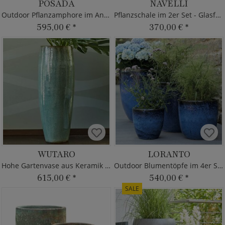
POSADA
NAVELLI
Outdoor Pflanzamphore im Antik Look
Pflanzschale im 2er Set - Glasfaser-Beton
595,00 €
*
370,00 €
*
WUTARO
LORANTO
Hohe Gartenvase aus Keramik - rund
Outdoor Blumentöpfe im 4er Set
615,00 €
*
540,00 €
*
SALE