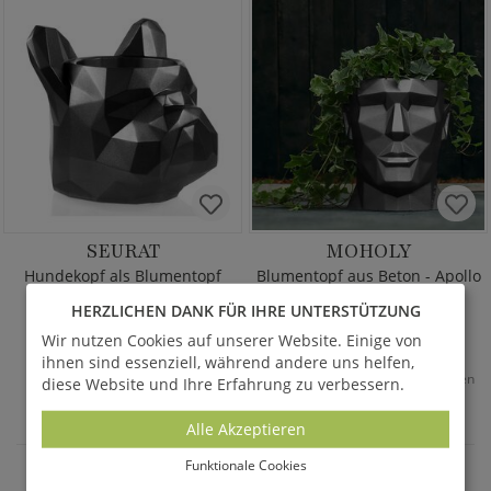
SEURAT
MOHOLY
Hundekopf als Blumentopf
Blumentopf aus Beton - Apollo
180,00 €
*
125,00 €
*
ab
ab
HERZLICHEN DANK FÜR IHRE UNTERSTÜTZUNG
Wir nutzen Cookies auf unserer Website. Einige von
ihnen sind essenziell, während andere uns helfen,
*
Alle Preise inkl. MwSt. & Versandkosten
diese Website und Ihre Erfahrung zu verbessern.
36
Seite
1
von 18
Alle Akzeptieren
Funktionale Cookies
GARTENDEKO