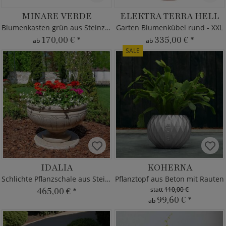
MINARE VERDE
ELEKTRA TERRA HELL
Blumenkasten grün aus Steinzeug
Garten Blumenkübel rund - XXL
170,00 €
*
335,00 €
*
ab
ab
SALE
IDALIA
KOHERNA
Schlichte Pflanzschale aus Steinguss
Pflanztopf aus Beton mit Rauten
statt
110,00 €
465,00 €
*
99,60 €
*
ab