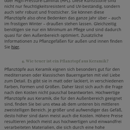
oder High-Pressure-Laminat (HPL). Diese Kunststoffe sind
nicht nur feuchtigkeitsresistent und UV-beständig, sondern
auch sehr robust und frostsicher. Sie können diese
Pflanztöpfe also ohne Bedenken das ganze Jahr über – auch
im frostigen Winter – draußen stehen lassen. Gleichzeitig
benötigen sie nur ein Minimum an Pflege und sind dadurch
quasi für den Außenbereich optimiert. Zusätzliche
Informationen zu Pflanzgefäßen für außen und innen finden
Sie
hier
.
4. Wie teuer ist ein Pflanztopf aus Keramik?
Pflanztöpfe aus Keramik eignen sich besonders gut für den
mediterranen oder klassischen Bauerngarten mit viel Liebe
zum Detail. Es gibt sie in matt oder lackiert, in verschiedenen
Farben, Formen und Größen. Daher lässt sich auch die Frage
nach den Kosten nicht pauschal beantworten. Hochwertige
Pflanztöpfe aus Keramik, die für den Außenbereich geeignet
sind, finden Sie bei uns etwa ab dem unteren bis mittleren
zweistelligen Bereich. Je größer und aufwendiger das Gefäß,
desto höher sind dann meist auch die Kosten. Höhere Preise
resultieren jedoch meist aus hochwertigen und einwandfrei
verarbeiteten Materialien, die sich durch eine hohe