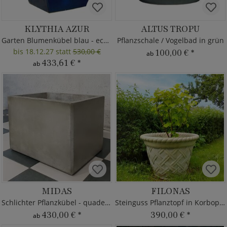
KLYTHIA AZUR
ALTUS TROPU
Garten Blumenkübel blau - eckig
Pflanzschale / Vogelbad in grün
bis 18.12.27 statt
530,00 €
100,00 €
*
ab
433,61 €
*
ab
MIDAS
FILONAS
Schlichter Pflanzkübel - quaderförmig
Steinguss Pflanztopf in Korboptik
430,00 €
*
390,00 €
*
ab