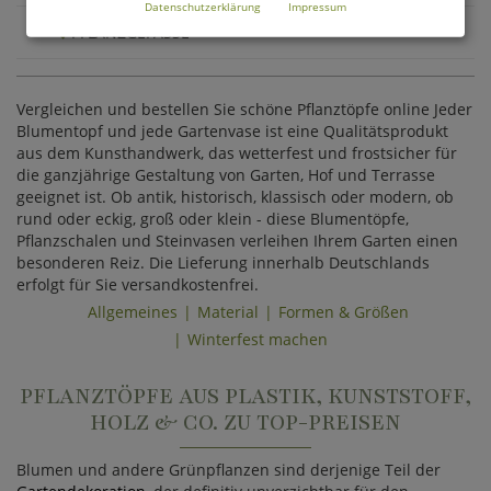
Datenschutzerklärung
Impressum
PFLANZGEFÄSSE
Vergleichen und bestellen Sie schöne Pflanztöpfe online Jeder
Blumentopf und jede Gartenvase ist eine Qualitätsprodukt
aus dem Kunsthandwerk, das wetterfest und frostsicher für
die ganzjährige Gestaltung von Garten, Hof und Terrasse
geeignet ist. Ob antik, historisch, klassisch oder modern, ob
rund oder eckig, groß oder klein - diese Blumentöpfe,
Pflanzschalen und Steinvasen verleihen Ihrem Garten einen
besonderen Reiz. Die Lieferung innerhalb Deutschlands
erfolgt für Sie versandkostenfrei.
Allgemeines
Material
Formen & Größen
Winterfest machen
PFLANZTÖPFE AUS PLASTIK, KUNSTSTOFF,
HOLZ & CO. ZU TOP-PREISEN
Blumen und andere Grünpflanzen sind derjenige Teil der