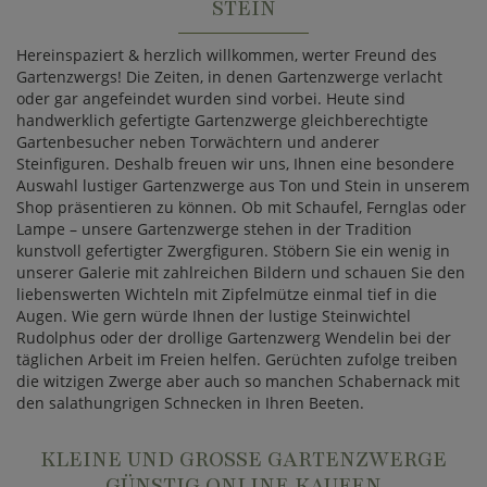
STEIN
Hereinspaziert & herzlich willkommen, werter Freund des
Gartenzwergs! Die Zeiten, in denen Gartenzwerge verlacht
oder gar angefeindet wurden sind vorbei. Heute sind
handwerklich gefertigte Gartenzwerge gleichberechtigte
Gartenbesucher neben Torwächtern und anderer
Steinfiguren. Deshalb freuen wir uns, Ihnen eine besondere
Auswahl lustiger Gartenzwerge aus Ton und Stein in unserem
Shop präsentieren zu können. Ob mit Schaufel, Fernglas oder
Lampe – unsere Gartenzwerge stehen in der Tradition
kunstvoll gefertigter Zwergfiguren. Stöbern Sie ein wenig in
unserer Galerie mit zahlreichen Bildern und schauen Sie den
liebenswerten Wichteln mit Zipfelmütze einmal tief in die
Augen. Wie gern würde Ihnen der lustige Steinwichtel
Rudolphus oder der drollige Gartenzwerg Wendelin bei der
täglichen Arbeit im Freien helfen. Gerüchten zufolge treiben
die witzigen Zwerge aber auch so manchen Schabernack mit
den salathungrigen Schnecken in Ihren Beeten.
KLEINE UND GROSSE GARTENZWERGE G
ÜNSTIG ONLINE KAUFEN