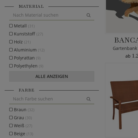
MATERIAL
Metall
(31)
Kunststoff
(27)
BANCA
Holz
(21)
Gartenbank 
Aluminium
(12)
1.
ab
Polyrattan
(9)
Polyethylen
(9)
ALLE ANZEIGEN
FARBE
Braun
(32)
Grau
(30)
Weiß
(27)
Beige
(13)