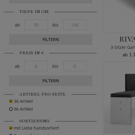
TIEFE IN CM
ab
bis
RIV
FILTERN
3-Sitzer Ga
PREIS IN €
1.
ab
ab
bis
FILTERN
ARTIKEL PRO SEITE
36 Artikel
96 Artikel
SORTIERUNG
mit Liebe handsortiert