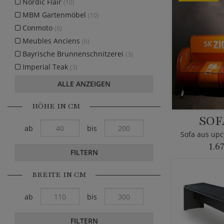
Nordic Flair
(10)
MBM Gartenmöbel
(10)
Conmoto
(8)
Meubles Anciens
(6)
Bayrische Brunnenschnitzerei
(3)
Imperial Teak
(3)
ALLE ANZEIGEN
HÖHE IN CM
SOF
ab
bis
Sofa aus upc
1.6
FILTERN
BREITE IN CM
ab
bis
FILTERN