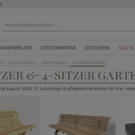
uf
WASSERWELTEN
STADTINVENTAR
GUTSCHEIN
SALE %
AT
GARTENMÖBEL
GARTENBÄNKE
3-SITZER/4-SITZER
TZER & 4-SITZER GAR
log August 2026: 57 Langlebige & pflegeleichte Bänke für drei- od