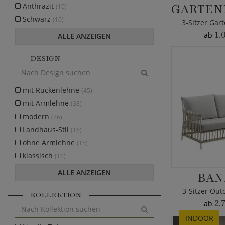
Anthrazit
(10)
Schwarz
(10)
3-Sitzer Ga
1.
ab
ALLE ANZEIGEN
DESIGN
mit Rückenlehne
(45)
mit Armlehne
(33)
modern
(26)
Landhaus-Stil
(16)
ohne Armlehne
(15)
klassisch
(11)
ALLE ANZEIGEN
BAN
3-Sitzer Out
KOLLEKTION
2.
ab
INDOOR