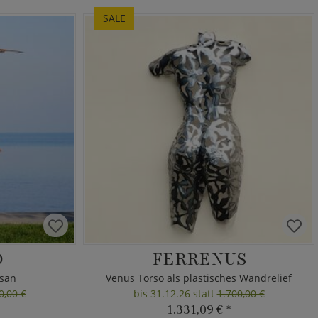
SALE
O
FERRENUS
asan
Venus Torso als plastisches Wandrelief
0,00 €
bis 31.12.26 statt
1.700,00 €
1.331,09 €
*