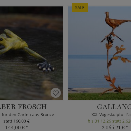
SALE
LBER FROSCH
GALLAN
r für den Garten aus Bronze
XXL Vogeskulptur F
statt
160,00 €
bis 31.12.26 statt
2.62
144,00 €
*
2.065,21 €
*