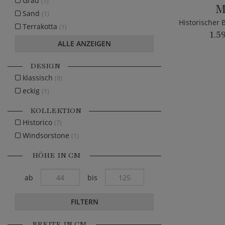
Grau
(1)
M
Sand
(1)
Terrakotta
(1)
1.5
ALLE ANZEIGEN
DESIGN
klassisch
(8)
eckig
(1)
KOLLEKTION
Historico
(7)
Windsorstone
(1)
HÖHE IN CM
ab
bis
FILTERN
BREITE IN CM