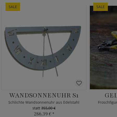
SALE
SALE
WANDSONNENUHR S1
GE
Schlichte Wandsonnenuhr aus Edelstahl
Froschfigu
statt
355,00 €
286,39 €
*