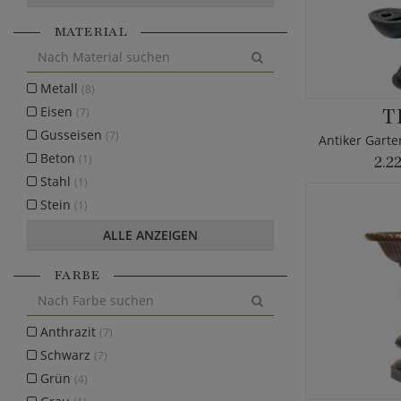
MATERIAL
Metall
(8)
T
Eisen
(7)
Gusseisen
(7)
Beton
(1)
2.2
Stahl
(1)
Stein
(1)
ALLE ANZEIGEN
FARBE
Anthrazit
(7)
Schwarz
(7)
Grün
(4)