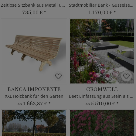
Zeitlose Sitzbank aus Metall und Holz
Stadtmobiliar Bank - Gusseisen & Holz
735,00 €
*
1.170,00 €
*
BANCA IMPONENTE
CROMWELL
XXL Holzbank für den Garten
Beet Einfassung aus Stein als Sitzbank
1.663,87 €
*
5.510,00 €
*
ab
ab