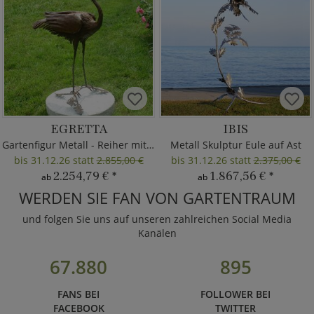
EGRETTA
IBIS
Gartenfigur Metall - Reiher mit Fisch
Metall Skulptur Eule auf Ast
bis 31.12.26 statt
2.855,00 €
bis 31.12.26 statt
2.375,00 €
2.254,79 €
*
1.867,56 €
*
ab
ab
WERDEN SIE FAN VON GARTENTRAUM
und folgen Sie uns auf unseren zahlreichen Social Media
Kanälen
67.880
895
FANS BEI
FOLLOWER BEI
FACEBOOK
TWITTER