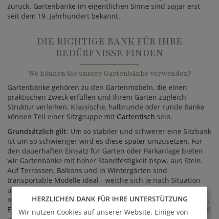
zurück. Gartenbänke im eigentlichen Sinne sind sogar erst
seit dem 19. Jahrhundert bekannt.
DIE RICHTIGE BANK FÜR IHRE
BEDÜRFNISSE FINDEN
Wo können Sie unsere Gartenbänke verwenden?
Gartenbänke gehören zu den Gartenmöbeln, die einen
praktischen Zweck erfüllen und Ihrem Garten zugleich
Struktur verleihen. Klassische, halbrunde oder runde Bänke
können Teil einer Sitzgruppe mit
Gartentisch
sein.
Grundsätzlich gilt
: Um so stabiler und schwerer eine Sitzbank
ist um so schwieriger wird es diese später umzusetzen. Für
den dauerhaften Einsatz für Garten oder Parkanlage bieten
wir Gartenbänke mit hoher Standfestigkeit bspw. aus Stein.
Auf Terrassen, Balkons und in Wintergärten sind
transportable Modelle ideal - welche sich je nach Situation
umstellen lassen. Es ist dabei empfehlenswert eine Sitzbank
HERZLICHEN DANK FÜR IHRE UNTERSTÜTZUNG
nach Sonneneinfall und geplanten Sichtachsen auszurichten.
Ebenfalls kann man auf die Dynamik bei Gartenpartys schnell
Wir nutzen Cookies auf unserer Website. Einige von