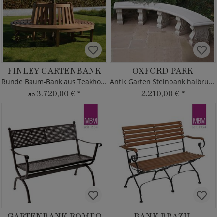
FINLEY GARTENBANK
OXFORD PARK
Runde Baum-Bank aus Teakholz - modern
Antik Garten Steinbank halbrund
3.720,00 €
*
2.210,00 €
*
ab
GARTENBANK ROMEO
BANK BRAZIL