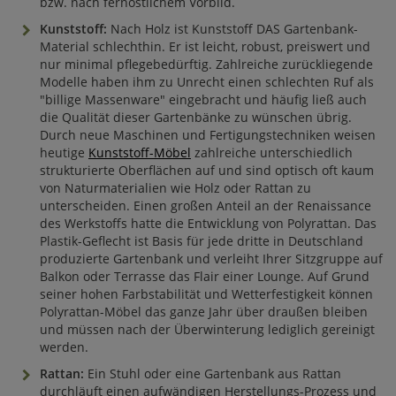
bzw. nach fernöstlichem Vorbild.
Kunststoff:
Nach Holz ist Kunststoff DAS Gartenbank-
Material schlechthin. Er ist leicht, robust, preiswert und
nur minimal pflegebedürftig. Zahlreiche zurückliegende
Modelle haben ihm zu Unrecht einen schlechten Ruf als
"billige Massenware" eingebracht und häufig ließ auch
die Qualität dieser Gartenbänke zu wünschen übrig.
Durch neue Maschinen und Fertigungstechniken weisen
heutige
Kunststoff-Möbel
zahlreiche unterschiedlich
strukturierte Oberflächen auf und sind optisch oft kaum
von Naturmaterialien wie Holz oder Rattan zu
unterscheiden. Einen großen Anteil an der Renaissance
des Werkstoffs hatte die Entwicklung von Polyrattan. Das
Plastik-Geflecht ist Basis für jede dritte in Deutschland
produzierte Gartenbank und verleiht Ihrer Sitzgruppe auf
Balkon oder Terrasse das Flair einer Lounge. Auf Grund
seiner hohen Farbstabilität und Wetterfestigkeit können
Polyrattan-Möbel das ganze Jahr über draußen bleiben
und müssen nach der Überwinterung lediglich gereinigt
werden.
Rattan:
Ein Stuhl oder eine Gartenbank aus Rattan
durchläuft einen aufwändigen Herstellungs-Prozess und