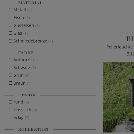
MATERIAL
Metall
(9)
Eisen
(8)
Gusseisen
(8)
Glas
(1)
B
Schmiedebronze
(1)
FARBE
51
Anthrazit
(8)
Schwarz
(8)
Grün
(6)
Braun
(1)
DESIGN
rund
(6)
klassisch
(6)
eckig
(2)
KOLLEKTION