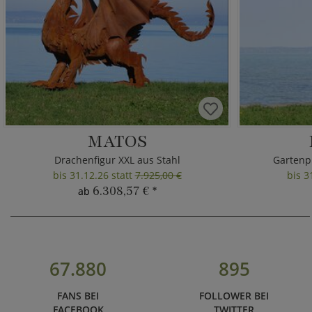
MATOS
Drachenfigur XXL aus Stahl
Gartenpl
bis 31.12.26 statt
7.925,00 €
bis 3
6.308,57 €
*
ab
67.880
895
FANS BEI
FOLLOWER BEI
FACEBOOK
TWITTER