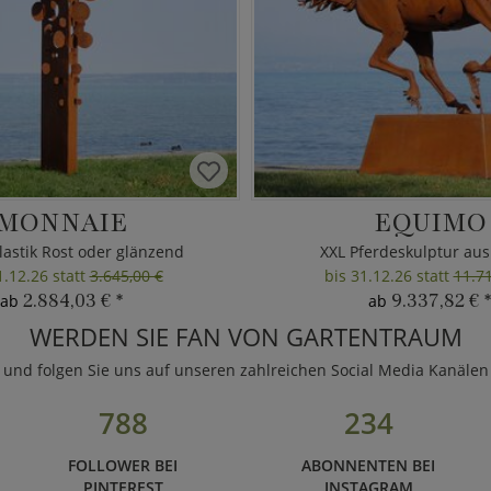
MONNAIE
EQUIMO
astik Rost oder glänzend
XXL Pferdeskulptur aus
1.12.26 statt
3.645,00 €
bis 31.12.26 statt
11.71
2.884,03 €
*
9.337,82 €
*
ab
ab
WERDEN SIE FAN VON GARTENTRAUM
und folgen Sie uns auf unseren zahlreichen Social Media Kanälen
788
234
FOLLOWER BEI
ABONNENTEN BEI
PINTEREST
INSTAGRAM