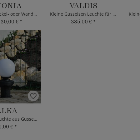
TONIA
VALDIS
Klassische Sockel- oder Wandleuchte
Kleine Gusseisen Leuchte für Poller
630,00 €
*
385,00 €
*
ALKA
Mini Pfeilerleuchte aus Gusseisen
0,00 €
*