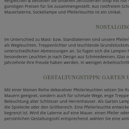
vergleichen & bestellen Sie unserem zertifizierten Shop mit nu
günstigen Preisen für Sie zusammengestellt. Aus rostfreiem Sc
Mauerlaterne, Sockellampe und Pfeilerleuchte ist ein Unikat.
NOSTALGISC
Im Unterschied zu Mast- bzw. Standlaternen sind unsere Pfeilerle
als Wegleuchten, Treppenlichter und leuchtende Grundstücksma
unterschiedlichen Abmessungen an. So fügen sich die Lampen h
besonderen Leuchten je nach Design aus Schmiedeeisen, Glas od
Jahrzehnte Ihre Freude haben werden. In wenigen Arbeitsschritte
GESTALTUNGSTIPPS: GARTEN
Mit einer kleinen Reihe dekorativer Pfeilerleuchten setzen Sie
Mauern geeignet, sondern auch für schmale Wege, enge Treppen
Beleuchtung alter Schlösser und Herrenhäuser. Als Garten Lam
die Spielecke oder den Grillbereich. Eine Pfeilerleuchte entwick
begrenzt ist. Wird die Laterne auf eine Mauer, einen Pfeiler ode
persönlichen Gestaltungsstil entsprechend, wählen Sie eine anti