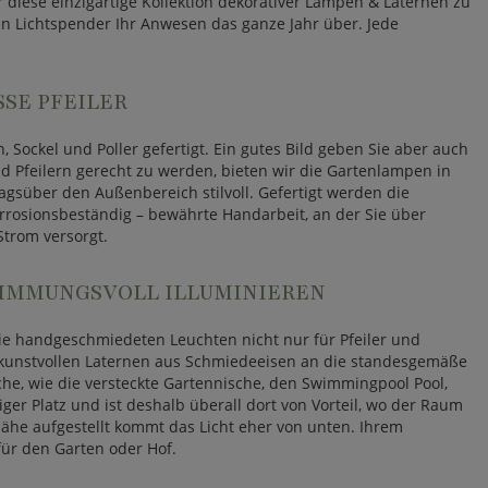
 diese einzigartige Kollektion dekorativer Lampen & Laternen zu
n Lichtspender Ihr Anwesen das ganze Jahr über. Jede
 PFEILER
 Sockel und Poller gefertigt. Ein gutes Bild geben Sie aber auch
Pfeilern gerecht zu werden, bieten wir die Gartenlampen in
süber den Außenbereich stilvoll. Gefertigt werden die
rrosionsbeständig – bewährte Handarbeit, an der Sie über
Strom versorgt.
TIMMUNGSVOLL ILLUMINIEREN
 die handgeschmiedeten Leuchten nicht nur für Pfeiler und
 kunstvollen Laternen aus Schmiedeeisen an die standesgemäße
e, wie die versteckte Gartennische, den Swimmingpool Pool,
iger Platz und ist deshalb überall dort von Vorteil, wo der Raum
ennähe aufgestellt kommt das Licht eher von unten. Ihrem
für den Garten oder Hof.