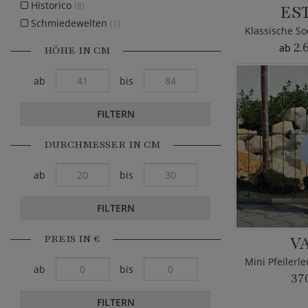
Historico
(8)
ES
Schmiedewelten
(1)
2.
ab
HÖHE IN CM
ab
bis
FILTERN
DURCHMESSER IN CM
ab
bis
FILTERN
PREIS IN €
V
ab
bis
37
FILTERN