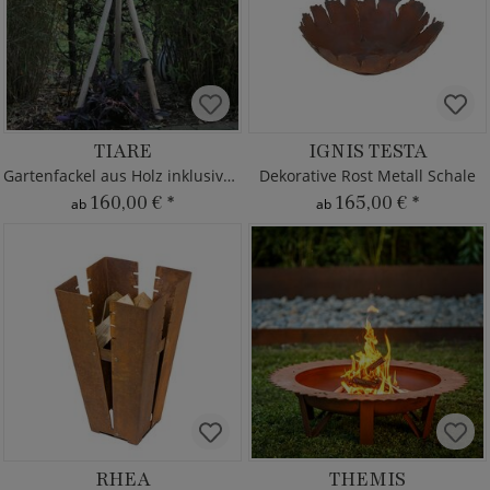
TIARE
IGNIS TESTA
Gartenfackel aus Holz inklusive Kerze
Dekorative Rost Metall Schale
160,00 €
*
165,00 €
*
ab
ab
RHEA
THEMIS