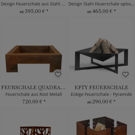
Design Feuerschale aus Stahl optional mit Grillrost
Design Stahl Feuerschale optional mit Grillrost
395,00 €
*
465,00 €
*
ab
ab
FEURSCHALE QUADRATO
EFTY FEUERSCHALE
Feuerschale aus Rost Metall
Eckige Feuerschale - Pyramide
720,00 €
*
290,00 €
*
ab