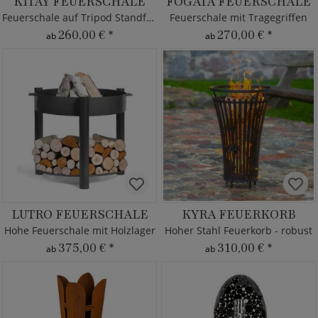
KITAY FEUERSCHALE
FOGATA FEUERSCHALE
Feuerschale auf Tripod Standfuß
Feuerschale mit Tragegriffen
260,00 €
*
270,00 €
*
ab
ab
LUTRO FEUERSCHALE
KYRA FEUERKORB
Hohe Feuerschale mit Holzlager
Hoher Stahl Feuerkorb - robust
375,00 €
*
310,00 €
*
ab
ab