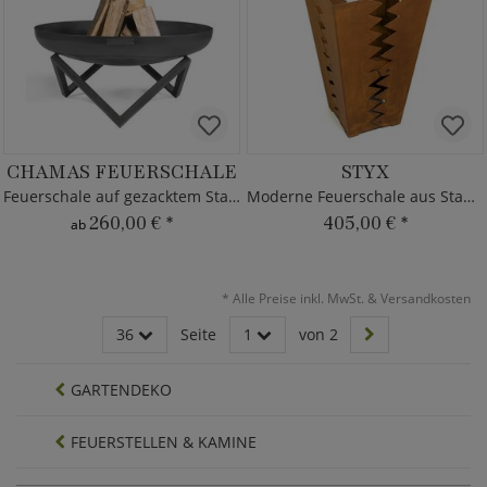
CHAMAS FEUERSCHALE
STYX
Feuerschale auf gezacktem Standfuß
Moderne Feuerschale aus Stahl in Rost Optik
260,00 €
*
405,00 €
*
ab
*
Alle Preise inkl. MwSt. & Versandkosten
36
Seite
1
von 2
GARTENDEKO
FEUERSTELLEN & KAMINE