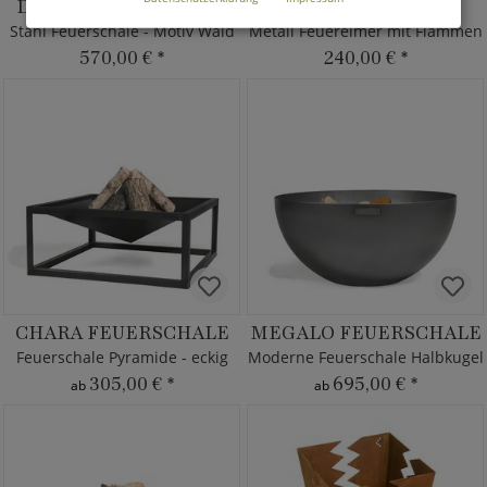
DASOS FEUERSCHALE
FIAMMA
Stahl Feuerschale - Motiv Wald
Metall Feuereimer mit Flammen
570,00 €
*
240,00 €
*
CHARA FEUERSCHALE
MEGALO FEUERSCHALE
Feuerschale Pyramide - eckig
Moderne Feuerschale Halbkugel
305,00 €
*
695,00 €
*
ab
ab