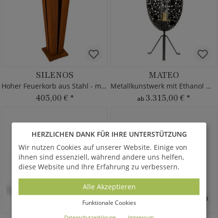
SILENOS
MATEO
Hoher Feuerkorb aus Stahl - modern
Metallkunstwerk mit Ethanol Windlicht
405,00 €
*
3.315,00 €
*
ab
HERZLICHEN DANK FÜR IHRE UNTERSTÜTZUNG
Wir nutzen Cookies auf unserer Website. Einige von
ihnen sind essenziell, während andere uns helfen,
diese Website und Ihre Erfahrung zu verbessern.
Alle Akzeptieren
Funktionale Cookies
Datenschutzerklärung
Impressum