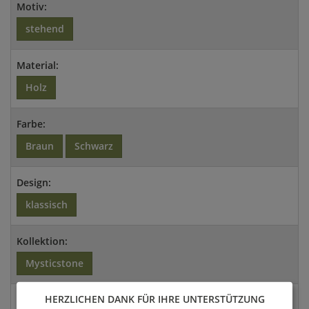
Motiv:
stehend
Material:
Holz
Farbe:
Braun
Schwarz
Design:
klassisch
Kollektion:
Mysticstone
HERZLICHEN DANK FÜR IHRE UNTERSTÜTZUNG
Artikel- / Versandgewicht: