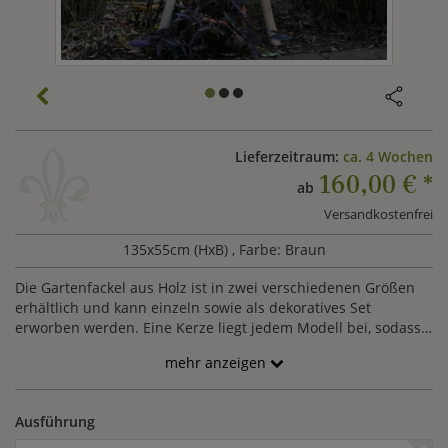
Lieferzeitraum:
ca. 4 Wochen
160,00 €
*
ab
Versandkostenfrei
135x55cm (HxB)
, Farbe: Braun
Die Gartenfackel aus Holz ist in zwei verschiedenen Größen
erhältlich und kann einzeln sowie als dekoratives Set
erworben werden. Eine Kerze liegt jedem Modell bei, sodass
Sie direkt die angenehme Abendstimmung Ihres Gartens oder
mehr anzeigen
Balkons im Kerzenschein genießen können.
Ausführung