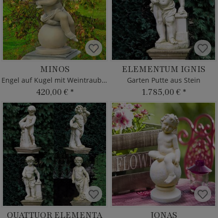
MINOS
ELEMENTUM IGNIS
Engel auf Kugel mit Weintrauben
Garten Putte aus Stein
420,00 €
*
1.785,00 €
*
QUATTUOR ELEMENTA
JONAS