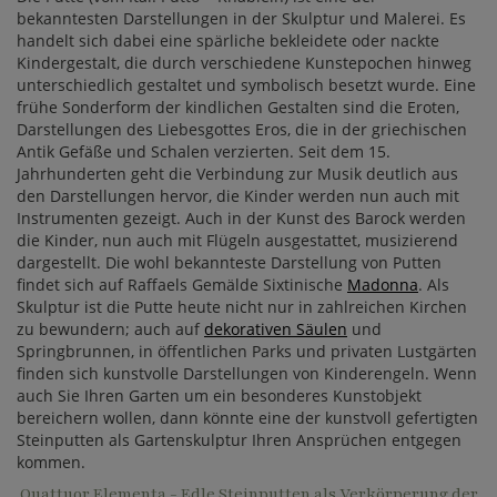
bekanntesten Darstellungen in der Skulptur und Malerei. Es
handelt sich dabei eine spärliche bekleidete oder nackte
Kindergestalt, die durch verschiedene Kunstepochen hinweg
unterschiedlich gestaltet und symbolisch besetzt wurde. Eine
frühe Sonderform der kindlichen Gestalten sind die Eroten,
Darstellungen des Liebesgottes Eros, die in der griechischen
Antik Gefäße und Schalen verzierten. Seit dem 15.
Jahrhunderten geht die Verbindung zur Musik deutlich aus
den Darstellungen hervor, die Kinder werden nun auch mit
Instrumenten gezeigt. Auch in der Kunst des Barock werden
die Kinder, nun auch mit Flügeln ausgestattet, musizierend
dargestellt. Die wohl bekannteste Darstellung von Putten
findet sich auf Raffaels Gemälde Sixtinische
Madonna
. Als
Skulptur ist die Putte heute nicht nur in zahlreichen Kirchen
zu bewundern; auch auf
dekorativen Säulen
und
Springbrunnen, in öffentlichen Parks und privaten Lustgärten
finden sich kunstvolle Darstellungen von Kinderengeln. Wenn
auch Sie Ihren Garten um ein besonderes Kunstobjekt
bereichern wollen, dann könnte eine der kunstvoll gefertigten
Steinputten als Gartenskulptur Ihren Ansprüchen entgegen
kommen.
Quattuor Elementa - Edle Steinputten als Verkörperung der