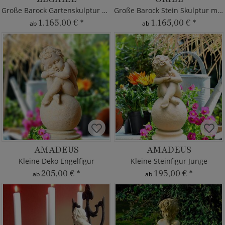
Große Barock Gartenskulptur Putte
Große Barock Stein Skulptur mit Putte
1.165,00 €
*
1.165,00 €
*
ab
ab
AMADEUS
AMADEUS
Kleine Deko Engelfigur
Kleine Steinfigur Junge
205,00 €
*
195,00 €
*
ab
ab