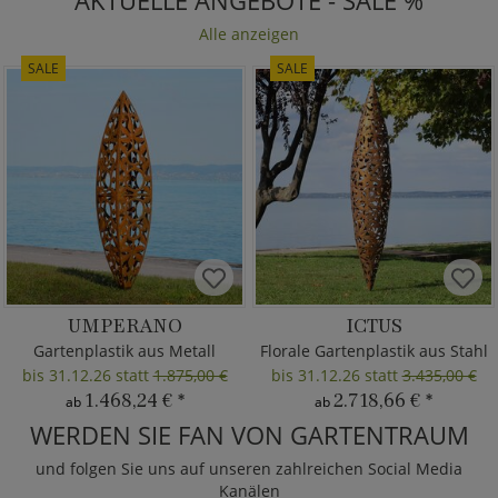
AKTUELLE ANGEBOTE - SALE %
Alle anzeigen
SALE
SALE
UMPERANO
ICTUS
Gartenplastik aus Metall
Florale Gartenplastik aus Stahl
bis 31.12.26 statt
1.875,00 €
bis 31.12.26 statt
3.435,00 €
1.468,24 €
*
2.718,66 €
*
ab
ab
WERDEN SIE FAN VON GARTENTRAUM
und folgen Sie uns auf unseren zahlreichen Social Media
Kanälen