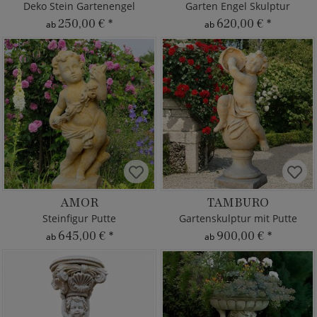
Deko Stein Gartenengel
Garten Engel Skulptur
250,00 €
*
620,00 €
*
ab
ab
AMOR
TAMBURO
Steinfigur Putte
Gartenskulptur mit Putte
645,00 €
*
900,00 €
*
ab
ab