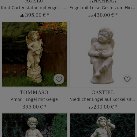
AGELU
ANAHERA
Kind Gartenstatue mit Vogel - Steinguss
Engel mit Leise-Geste zum Hinsetzen
395,00 €
*
430,00 €
*
ab
ab
TOMMASO
CASTIEL
Amor - Engel mit Geige
Niedlicher Engel auf Sockel sitzend
395,00 €
*
200,00 €
*
ab