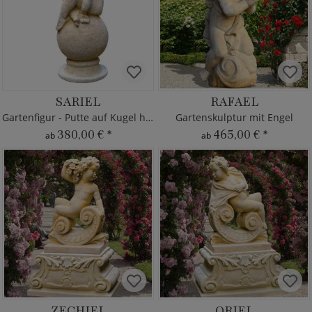
SARIEL
RAFAEL
Gartenfigur - Putte auf Kugel hockend
Gartenskulptur mit Engel
380,00 €
*
465,00 €
*
ab
ab
ZECHIEL
ORIEL