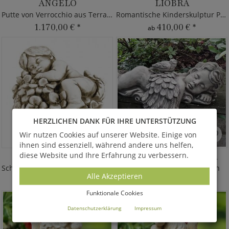
ANGELO
LIOBRA
Putte von Verrocchio aus Terrakotta
Romantische Kinderskulptur Putte
1.170,00 €
*
410,00 €
*
ab
HERZLICHEN DANK FÜR IHRE UNTERSTÜTZUNG
Wir nutzen Cookies auf unserer Website. Einige von
ihnen sind essenziell, während andere uns helfen,
diese Website und Ihre Erfahrung zu verbessern.
SINEREUS
ANGELUS COLUMBA
Schlafender Blüten Junge aus Stein
Schlafender Engel aus Stein
Alle Akzeptieren
130,00 €
*
415,00 €
*
ab
Funktionale Cookies
Datenschutzerklärung
Impressum