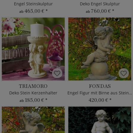
Engel Steinskulptur
Deko Engel Skulptur
465,00 €
*
760,00 €
*
ab
ab
TRIAMORO
FONDAS
Deko Stein Kerzenhalter
Engel Figur mit Birne aus Steinguss
185,00 €
*
420,00 €
*
ab