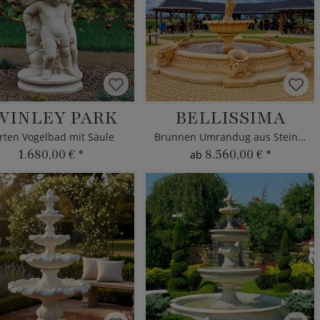
WINLEY PARK
BELLISSIMA
rten Vogelbad mit Säule
Brunnen Umrandug aus Steinguss
1.680,00 €
*
8.560,00 €
*
ab