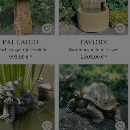
PALLADIO
FAVORY
Klassische Vogeltränke mit Sockel
Gartenbrunnen mit Löwe
995,00 €
*
1.805,00 €
*