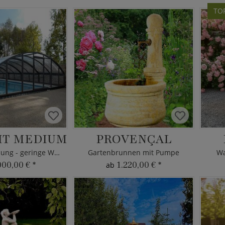
TO
IT MEDIUM
PROVENÇAL
Poolüberdachung - geringe Wölbung
Gartenbrunnen mit Pumpe
Wa
000,00 €
*
1.220,00 €
*
ab