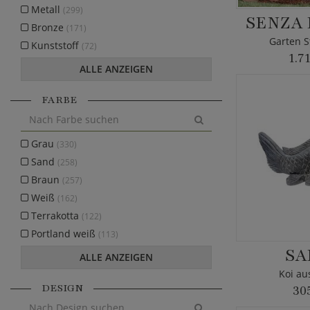
Metall
(299)
SENZA 
Bronze
(171)
Garten S
Kunststoff
(72)
1.7
ALLE ANZEIGEN
FARBE
Grau
(330)
Sand
(258)
Braun
(257)
Weiß
(162)
Terrakotta
(122)
Portland weiß
(113)
SA
ALLE ANZEIGEN
Koi au
DESIGN
30