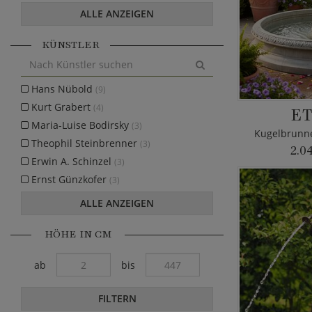
ALLE ANZEIGEN
KÜNSTLER
Hans Nübold
(9)
Kurt Grabert
(4)
ET
Maria-Luise Bodirsky
(3)
Kugelbrunne
Theophil Steinbrenner
(3)
2.0
Erwin A. Schinzel
(3)
Ernst Günzkofer
(3)
ALLE ANZEIGEN
HÖHE IN CM
ab
bis
FILTERN