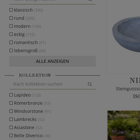
klassisch
(390)
rund
(285)
modern
(198)
eckig
(155)
romantisch
(81)
lebensgroß
(66)
ALLE ANZEIGEN
KOLLEKTION
NI
Steingusssc
Lapideo
(128)
18
Römerbronze
(93)
Windsorstone
(91)
Lambrecks
(52)
Asiastone
(52)
Belle Diverico
(46)