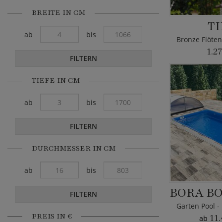
BREITE IN CM
T
ab
bis
1.2
FILTERN
TIEFE IN CM
ab
bis
FILTERN
DURCHMESSER IN CM
ab
bis
BORA BO
FILTERN
PREIS IN €
11.
ab