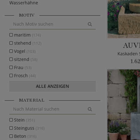
Wasserhähne
MOTIV
maritim
(174)
stehend
AUV
(112)
Vogel
(103)
Kaskaden 
sitzend
(58)
1.6
Frau
(53)
Frosch
(44)
ALLE ANZEIGEN
MATERIAL
Stein
(351)
Steinguss
(316)
Beton
(316)