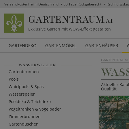
Versandkostenfrei in Deutschland
30 Tage Rückgaberecht
Rechnungska
GARTENTRAUM
.AT
Exklusive Gärten mit WOW-Effekt gestalten
GARTENDEKO
GARTENMÖBEL
GARTENHÄUSER
GARTENTRAUM.
WASSERWELTEN
WAS
Gartenbrunnen
Pools
Aktueller Kat
Whirlpools & Spas
Qualität
Wasserspeier
Pooldeko & Teichdeko
Vogeltränken & Vogelbäder
Zimmerbrunnen
Gartenduschen