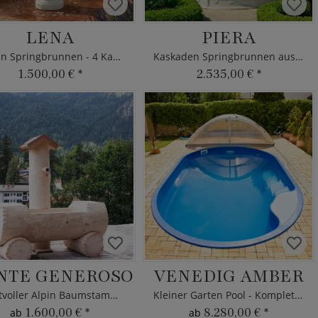
LENA
PIERA
Garten Springbrunnen - 4 Kaskaden
Kaskaden Springbrunnen aus Stein
1.500,00 €
*
2.535,00 €
*
NTE GENEROSO
VENEDIG AMBER
Kunstvoller Alpin Baumstamm Brunnen-Trog aus Holz
Kleiner Garten Pool - Komplettset
1.600,00 €
*
8.280,00 €
*
ab
ab