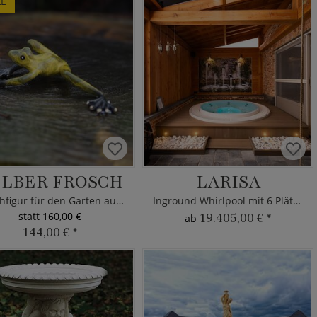
LE
LBER FROSCH
LARISA
Froschfigur für den Garten aus Bronze
Inground Whirlpool mit 6 Plätzen
statt
160,00 €
19.405,00 €
*
ab
144,00 €
*