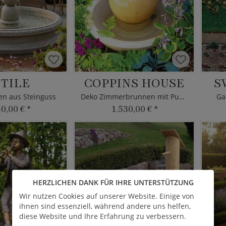
TILE
COPPINS HOUSE
S
n aus Steinguss
Deko Zimmerbrunnen mit Pumpe
Ga
40,00 €
*
1.530,00 €
*
HERZLICHEN DANK FÜR IHRE UNTERSTÜTZUNG
Wir nutzen Cookies auf unserer Website. Einige von
ihnen sind essenziell, während andere uns helfen,
diese Website und Ihre Erfahrung zu verbessern.