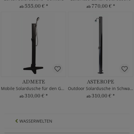
555,00 €
*
770,00 €
*
ab
ab
ADMETE
ASTEROPE
Mobile Solardusche für den Garten
Outdoor Solardusche in Schwarz
310,00 €
*
310,00 €
*
ab
ab
WASSERWELTEN