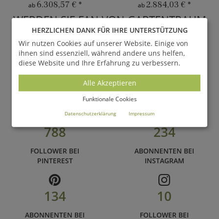
6.308,57 €
*
2.884,03 €
*
ab
ab
WERDEN SIE FAN VON GARTENTRAUM
HERZLICHEN DANK FÜR IHRE UNTERSTÜTZUNG
und folgen Sie uns auf unseren zahlreichen Social Media
Wir nutzen Cookies auf unserer Website. Einige von
Kanälen
ihnen sind essenziell, während andere uns helfen,
diese Website und Ihre Erfahrung zu verbessern.
67.880
895
Alle Akzeptieren
FANS BEI
FOLLOWER BEI
FACEBOOK
TWITTER
Funktionale Cookies
Datenschutzerklärung
Impressum
788
234
FOLLOWER BEI
ABONNENTEN BEI
PINTEREST
INSTAGRAM
134
10
ABONNENTEN BEI
FOLLOWER BEI