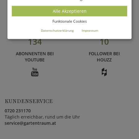
788
234
Alle Akzeptieren
FOLLOWER BEI
ABONNENTEN BEI
PINTEREST
INSTAGRAM
Funktionale Cookies
Datenschutzerklärung
Impressum
134
10
ABONNENTEN BEI
FOLLOWER BEI
YOUTUBE
HOUZZ
KUNDENSERVICE
0720 231170
Täglich erreichbar, rund um die Uhr
service@gartentraum.at