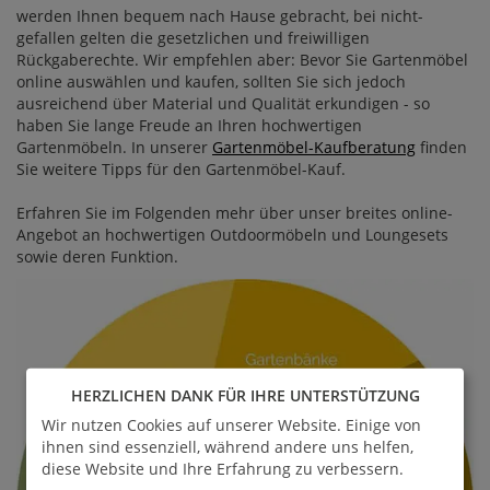
werden Ihnen bequem nach Hause gebracht, bei nicht-
gefallen gelten die gesetzlichen und freiwilligen
Rückgaberechte. Wir empfehlen aber: Bevor Sie Gartenmöbel
online auswählen und kaufen, sollten Sie sich jedoch
ausreichend über Material und Qualität erkundigen - so
haben Sie lange Freude an Ihren hochwertigen
Gartenmöbeln. In unserer
Gartenmöbel-Kaufberatung
finden
Sie weitere Tipps für den Gartenmöbel-Kauf.
Erfahren Sie im Folgenden mehr über unser breites online-
Angebot an hochwertigen Outdoormöbeln und Loungesets
sowie deren Funktion.
HERZLICHEN DANK FÜR IHRE UNTERSTÜTZUNG
Wir nutzen Cookies auf unserer Website. Einige von
ihnen sind essenziell, während andere uns helfen,
diese Website und Ihre Erfahrung zu verbessern.