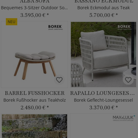
ALBA SOFA
BASSANO ECKMODUL
Bequemes 3-Sitzer Outdoor Sofa
Borek Eckmodul aus Teak
3.595,00 €
*
5.700,00 €
*
NEU
BARREL FUSSHOCKER
RAPALLO LOUNGESESSEL
Borek Fußhocker aus Teakholz
Borek Geflecht-Loungesessel
2.480,00 €
*
3.370,00 €
*