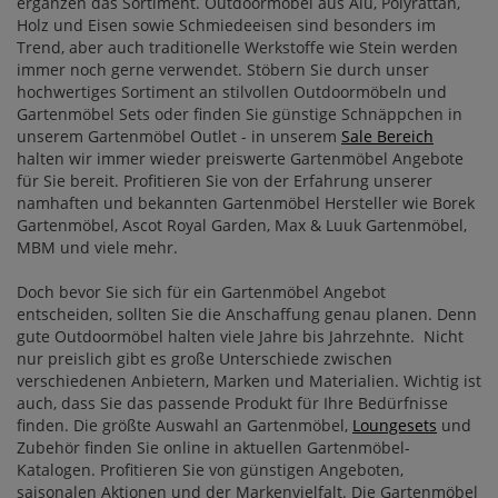
ergänzen das Sortiment. Outdoormöbel aus Alu, Polyrattan,
Holz und Eisen sowie Schmiedeeisen sind besonders im
Trend, aber auch traditionelle Werkstoffe wie Stein werden
immer noch gerne verwendet. Stöbern Sie durch unser
hochwertiges Sortiment an stilvollen Outdoormöbeln und
Gartenmöbel Sets oder finden Sie günstige Schnäppchen in
unserem Gartenmöbel Outlet - in unserem
Sale Bereich
halten wir immer wieder preiswerte Gartenmöbel Angebote
für Sie bereit. Profitieren Sie von der Erfahrung unserer
namhaften und bekannten Gartenmöbel Hersteller wie Borek
Gartenmöbel, Ascot Royal Garden, Max & Luuk Gartenmöbel,
MBM und viele mehr.
Doch bevor Sie sich für ein Gartenmöbel Angebot
entscheiden, sollten Sie die Anschaffung genau planen. Denn
gute Outdoormöbel halten viele Jahre bis Jahrzehnte. Nicht
nur preislich gibt es große Unterschiede zwischen
verschiedenen Anbietern, Marken und Materialien. Wichtig ist
auch, dass Sie das passende Produkt für Ihre Bedürfnisse
finden. Die größte Auswahl an Gartenmöbel,
Loungesets
und
Zubehör finden Sie online in aktuellen Gartenmöbel-
Katalogen. Profitieren Sie von günstigen Angeboten,
saisonalen Aktionen und der Markenvielfalt. Die Gartenmöbel