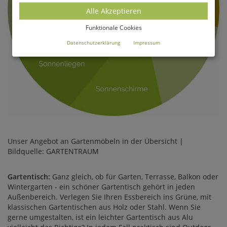
Alle Akzeptieren
Funktionale Cookies
Datenschutzerklärung
Impressum
Unser Angebot an Gartenmöbeln in der Übersicht |
Bildquelle: GARTENTRAUM
Gartentisch:
Ganz gleich, ob für Garten, Terrasse, Balkon oder
Wintergarten - ein schöner Gartentisch gehört in jeden
Außenbereich. Verlegen Sie Ihren Essbereich ins Grüne, mit
klassischen Gartentischen aus Holz oder Stahl. Wenn Sie
gerne umgestalten, ist ein leichter Gartentisch aus Alu