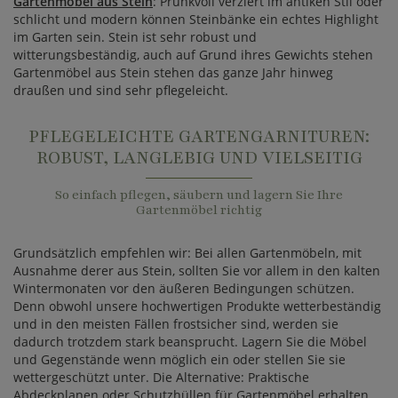
Gartenmöbel aus Stein
: Prunkvoll verziert im antiken Stil oder
schlicht und modern können Steinbänke ein echtes Highlight
im Garten sein. Stein ist sehr robust und
witterungsbeständig, auch auf Grund ihres Gewichts stehen
Gartenmöbel aus Stein stehen das ganze Jahr hinweg
draußen und sind sehr pflegeleicht.
PFLEGELEICHTE GARTENGARNITUREN:
ROBUST, LANGLEBIG UND VIELSEITIG
So einfach pflegen, säubern und lagern Sie Ihre
Gartenmöbel richtig
Grundsätzlich empfehlen wir: Bei allen Gartenmöbeln, mit
Ausnahme derer aus Stein, sollten Sie vor allem in den kalten
Wintermonaten vor den äußeren Bedingungen schützen.
Denn obwohl unsere hochwertigen Produkte wetterbeständig
und in den meisten Fällen frostsicher sind, werden sie
dadurch trotzdem stark beansprucht. Lagern Sie die Möbel
und Gegenstände wenn möglich ein oder stellen Sie sie
wettergeschützt unter. Die Alternative: Praktische
Abdeckplanen oder Schutzhüllen für Gartenmöbel erhalten