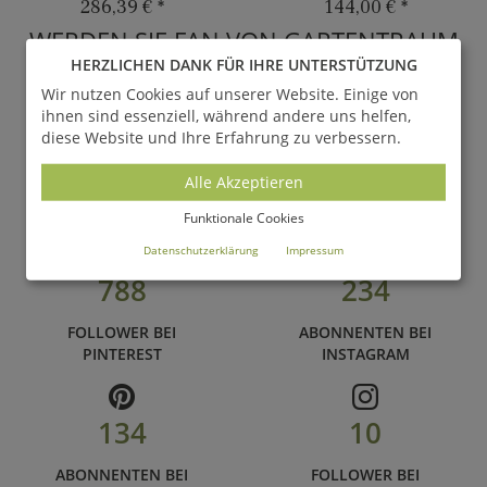
286,39 €
*
144,00 €
*
WERDEN SIE FAN VON GARTENTRAUM
HERZLICHEN DANK FÜR IHRE UNTERSTÜTZUNG
und folgen Sie uns auf unseren zahlreichen Social Media
Wir nutzen Cookies auf unserer Website. Einige von
Kanälen
ihnen sind essenziell, während andere uns helfen,
diese Website und Ihre Erfahrung zu verbessern.
67.880
895
Alle Akzeptieren
FANS BEI
FOLLOWER BEI
FACEBOOK
TWITTER
Funktionale Cookies
Datenschutzerklärung
Impressum
788
234
FOLLOWER BEI
ABONNENTEN BEI
PINTEREST
INSTAGRAM
134
10
ABONNENTEN BEI
FOLLOWER BEI