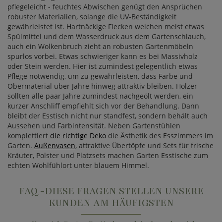
pflegeleicht - feuchtes Abwischen genügt den Ansprüchen
robuster Materialien, solange die UV-Beständigkeit
gewährleistet ist. Hartnäckige Flecken weichen meist etwas
Spülmittel und dem Wasserdruck aus dem Gartenschlauch,
auch ein Wolkenbruch zieht an robusten Gartenmöbeln
spurlos vorbei. Etwas schwieriger kann es bei Massivholz
oder Stein werden. Hier ist zumindest gelegentlich etwas
Pflege notwendig, um zu gewährleisten, dass Farbe und
Obermaterial über Jahre hinweg attraktiv bleiben. Hölzer
sollten alle paar Jahre zumindest nachgeölt werden, ein
kurzer Anschliff empfiehlt sich vor der Behandlung. Dann
bleibt der Esstisch nicht nur standfest, sondern behält auch
Aussehen und Farbintensität. Neben Gartenstühlen
komplettiert
die richtige Deko
die Ästhetik des Esszimmers im
Garten.
Außenvasen
, attraktive Übertöpfe und Sets für frische
Kräuter, Polster und Platzsets machen Garten Esstische zum
echten Wohlfühlort unter blauem Himmel.
FAQ -DIESE FRAGEN STELLEN UNSERE
KUNDEN AM HÄUFIGSTEN