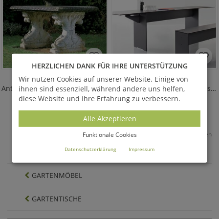
HERZLICHEN DANK FÜR IHRE UNTERSTÜTZUNG
HENBURY HOUSE
RIVA KLAPPTISCH
Wir nutzen Cookies auf unserer Website. Einige von
Antiker Steintisch für den Garten
Ausklappbarer HPL Garten Esstisch 200/344cm
ihnen sind essenziell, während andere uns helfen,
diese Website und Ihre Erfahrung zu verbessern.
4.055,00 €
*
4.565,00 €
*
ab
Alle Akzeptieren
*
Alle Preise inkl. MwSt. & Versandkosten
Funktionale Cookies
Datenschutzerklärung
Impressum
36
Seite
1
von 5
GARTENMÖBEL
GARTENTISCHE