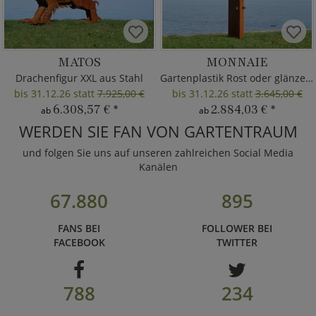
MATOS
MONNAIE
Drachenfigur XXL aus Stahl
Gartenplastik Rost oder glänzend
bis 31.12.26 statt
7.925,00 €
bis 31.12.26 statt
3.645,00 €
6.308,57 €
*
2.884,03 €
*
ab
ab
WERDEN SIE FAN VON GARTENTRAUM
und folgen Sie uns auf unseren zahlreichen Social Media
Kanälen
67.880
895
FANS BEI
FOLLOWER BEI
FACEBOOK
TWITTER
788
234