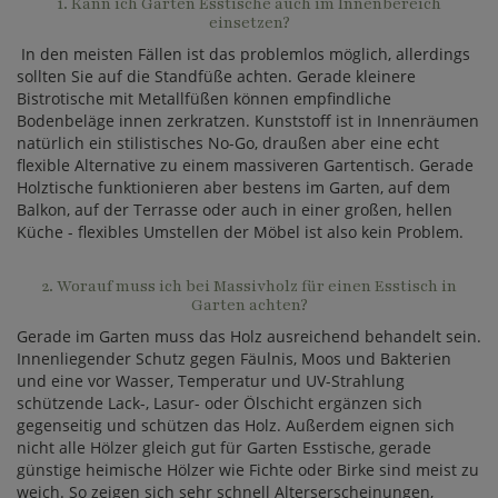
1. Kann ich Garten Esstische auch im Innenbereich
einsetzen?
In den meisten Fällen ist das problemlos möglich, allerdings
sollten Sie auf die Standfüße achten. Gerade kleinere
Bistrotische mit Metallfüßen können empfindliche
Bodenbeläge innen zerkratzen. Kunststoff ist in Innenräumen
natürlich ein stilistisches No-Go, draußen aber eine echt
flexible Alternative zu einem massiveren Gartentisch. Gerade
Holztische funktionieren aber bestens im Garten, auf dem
Balkon, auf der Terrasse oder auch in einer großen, hellen
Küche - flexibles Umstellen der Möbel ist also kein Problem.
2. Worauf muss ich bei Massivholz für einen Esstisch in
Garten achten?
Gerade im Garten muss das Holz ausreichend behandelt sein.
Innenliegender Schutz gegen Fäulnis, Moos und Bakterien
und eine vor Wasser, Temperatur und UV-Strahlung
schützende Lack-, Lasur- oder Ölschicht ergänzen sich
gegenseitig und schützen das Holz. Außerdem eignen sich
nicht alle Hölzer gleich gut für Garten Esstische, gerade
günstige heimische Hölzer wie Fichte oder Birke sind meist zu
weich. So zeigen sich sehr schnell Alterserscheinungen,