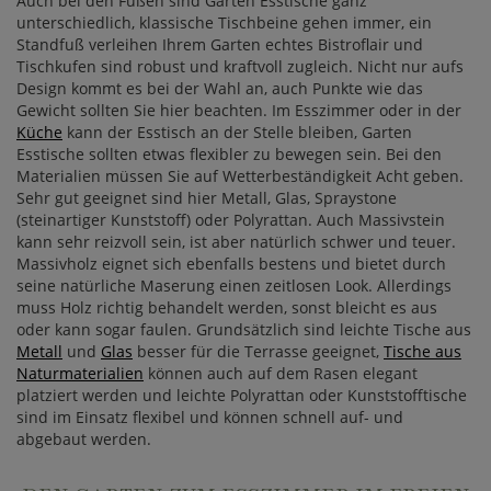
Auch bei den Füßen sind Garten Esstische ganz
unterschiedlich, klassische Tischbeine gehen immer, ein
Standfuß verleihen Ihrem Garten echtes Bistroflair und
Tischkufen sind robust und kraftvoll zugleich. Nicht nur aufs
Design kommt es bei der Wahl an, auch Punkte wie das
Gewicht sollten Sie hier beachten. Im Esszimmer oder in der
Küche
kann der Esstisch an der Stelle bleiben, Garten
Esstische sollten etwas flexibler zu bewegen sein. Bei den
Materialien müssen Sie auf Wetterbeständigkeit Acht geben.
Sehr gut geeignet sind hier Metall, Glas, Spraystone
(steinartiger Kunststoff) oder Polyrattan. Auch Massivstein
kann sehr reizvoll sein, ist aber natürlich schwer und teuer.
Massivholz eignet sich ebenfalls bestens und bietet durch
seine natürliche Maserung einen zeitlosen Look. Allerdings
muss Holz richtig behandelt werden, sonst bleicht es aus
oder kann sogar faulen. Grundsätzlich sind leichte Tische aus
Metall
und
Glas
besser für die Terrasse geeignet,
Tische aus
Naturmaterialien
können auch auf dem Rasen elegant
platziert werden und leichte Polyrattan oder Kunststofftische
sind im Einsatz flexibel und können schnell auf- und
abgebaut werden.