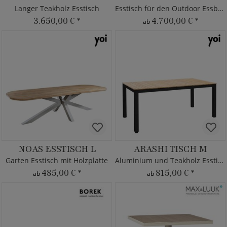
Langer Teakholz Esstisch
Esstisch für den Outdoor Essbereich
3.650,00 €
*
4.700,00 €
*
ab
NOAS ESSTISCH L
ARASHI TISCH M
Garten Esstisch mit Holzplatte
Aluminium und Teakholz Esstisch
485,00 €
*
815,00 €
*
ab
ab