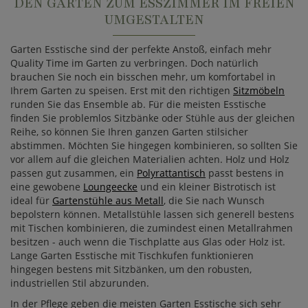
DEN GARTEN ZUM ESSZIMMER IM FREIEN
UMGESTALTEN
Garten Esstische sind der perfekte Anstoß, einfach mehr
Quality Time im Garten zu verbringen. Doch natürlich
brauchen Sie noch ein bisschen mehr, um komfortabel in
Ihrem Garten zu speisen. Erst mit den richtigen
Sitzmöbeln
runden Sie das Ensemble ab. Für die meisten Esstische
finden Sie problemlos Sitzbänke oder Stühle aus der gleichen
Reihe, so können Sie Ihren ganzen Garten stilsicher
abstimmen. Möchten Sie hingegen kombinieren, so sollten Sie
vor allem auf die gleichen Materialien achten. Holz und Holz
passen gut zusammen, ein
Polyrattantisch
passt bestens in
eine gewobene
Loungeecke
und ein kleiner Bistrotisch ist
ideal für
Gartenstühle aus Metall
, die Sie nach Wunsch
bepolstern können. Metallstühle lassen sich generell bestens
mit Tischen kombinieren, die zumindest einen Metallrahmen
besitzen - auch wenn die Tischplatte aus Glas oder Holz ist.
Lange Garten Esstische mit Tischkufen funktionieren
hingegen bestens mit Sitzbänken, um den robusten,
industriellen Stil abzurunden.
In der Pflege geben die meisten Garten Esstische sich sehr