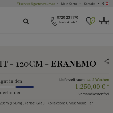
service@gartentraum.at
Mein Konto
Kontakt
0720 231170
Kontakt: 24/7
 - 120CM -
ERANEMO
Lieferzeitraum:
ca. 2 Wochen
ignt in den
1.250,00 €
*
derlanden
Versandkostenfrei
120cm (HxDm)
, Farbe: Grau
, Kollektion: Uniek Meubiliar