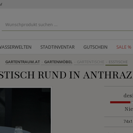
uf
WASSERWELTEN
STADTINVENTAR
GUTSCHEIN
SALE %
GARTENTRAUM.AT
GARTENMÖBEL
GARTENTISCHE
ESSTISCHE
TISCH RUND IN ANTHRAZIT
des
Nie
74x