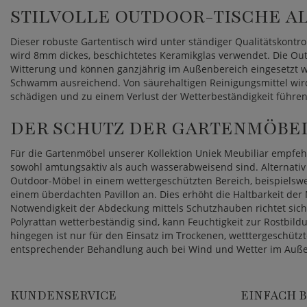
STILVOLLE OUTDOOR-TISCHE A
Dieser robuste Gartentisch wird unter ständiger Qualitätskontrol
wird 8mm dickes, beschichtetes Keramikglas verwendet. Die O
Witterung und können ganzjährig im Außenbereich eingesetzt w
Schwamm ausreichend. Von säurehaltigen Reinigungsmittel wird
schädigen und zu einem Verlust der Wetterbeständigkeit führen
DER SCHUTZ DER GARTENMÖBE
Für die Gartenmöbel unserer Kollektion Uniek Meubiliar empfeh
sowohl amtungsaktiv als auch wasserabweisend sind. Alternativ 
Outdoor-Möbel in einem wettergeschützten Bereich, beispielswe
einem überdachten Pavillon an. Dies erhöht die Haltbarkeit der
Notwendigkeit der Abdeckung mittels Schutzhauben richtet si
Polyrattan wetterbeständig sind, kann Feuchtigkeit zur Rostbil
hingegen ist nur für den Einsatz im Trockenen, wetttergeschützt
entsprechender Behandlung auch bei Wind und Wetter im Auße
KUNDENSERVICE
EINFACH 