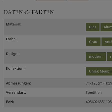
DATEN & FAKTEN
Material:
Glas
Alu
Farbe:
Grau
Anth
Design:
modern
Kollektion:
Uniek Meubil
Abmessungen:
74x120cm (HxD
Versandart:
Spedition
EAN:
4056026351103