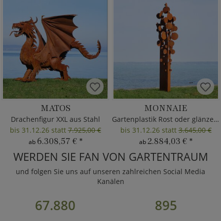
MATOS
MONNAIE
Drachenfigur XXL aus Stahl
Gartenplastik Rost oder glänzend
bis 31.12.26 statt
7.925,00 €
bis 31.12.26 statt
3.645,00 €
6.308,57 €
*
2.884,03 €
*
ab
ab
WERDEN SIE FAN VON GARTENTRAUM
und folgen Sie uns auf unseren zahlreichen Social Media
Kanälen
67.880
895