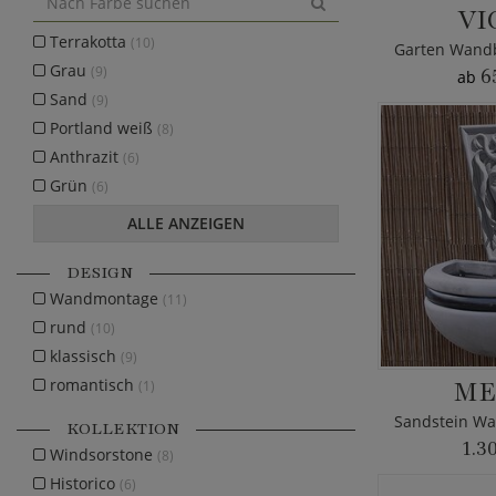
VI
Terrakotta
(10)
Grau
(9)
6
ab
Sand
(9)
Portland weiß
(8)
Anthrazit
(6)
Grün
(6)
ALLE ANZEIGEN
DESIGN
Wandmontage
(11)
rund
(10)
klassisch
(9)
ME
romantisch
(1)
KOLLEKTION
1.3
Windsorstone
(8)
Historico
(6)