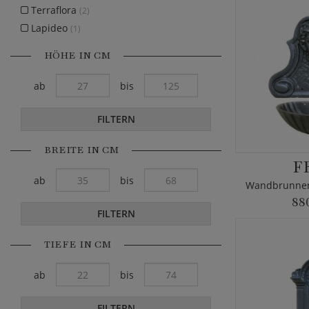
Terraflora
(2)
Lapideo
(1)
HÖHE IN CM
ab
bis
FILTERN
BREITE IN CM
F
ab
bis
88
FILTERN
TIEFE IN CM
ab
bis
FILTERN