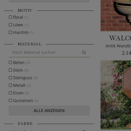
MOTIV
floral
(1)
Löwe
(1)
maritim
(1)
WALC
MATERIAL
Antik Wandb
2.1
Beton
(9)
Stein
(9)
Steinguss
(9)
Metall
(6)
Eisen
(6)
Gusseisen
(6)
ALLE ANZEIGEN
FARBE