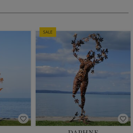
SALE
A
DAPHNE