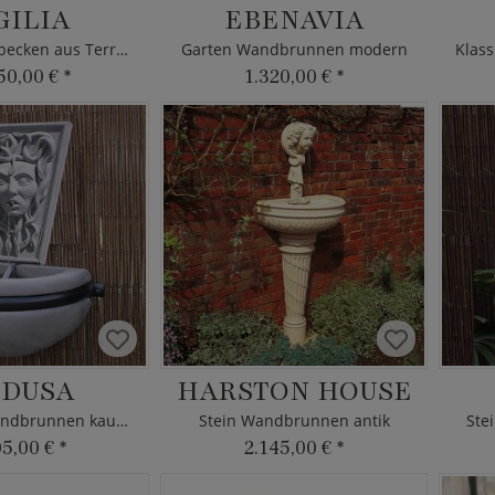
GILIA
EBENAVIA
Garten Wandbecken aus Terrakotta
Garten Wandbrunnen modern
50,00 €
*
1.320,00 €
*
DUSA
HARSTON HOUSE
Sandstein Wandbrunnen kaufen
Stein Wandbrunnen antik
Ste
05,00 €
*
2.145,00 €
*