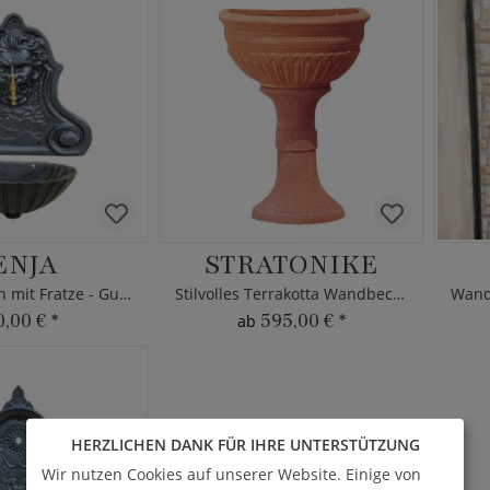
ENJA
STRATONIKE
Wandbrunnen mit Fratze - Gusseisen
Stilvolles Terrakotta Wandbecken
0,00 €
*
595,00 €
*
ab
HERZLICHEN DANK FÜR IHRE UNTERSTÜTZUNG
Wir nutzen Cookies auf unserer Website. Einige von