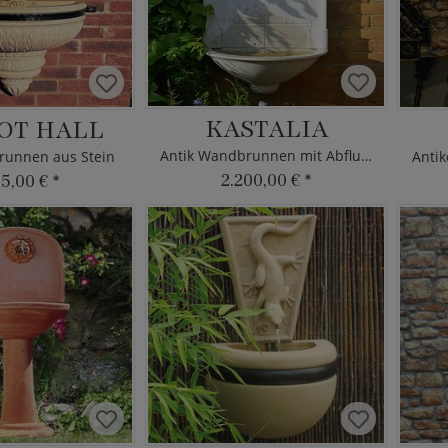
KASTALIA
OT HALL
Antik Wandbrunnen mit Abfluss
runnen aus Stein
2.200,00 €
*
45,00 €
*