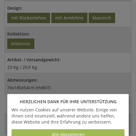
Design:
mit Rückenlehne
mit Armlehne
klassisch
Kollektion:
Historico
Artikel- / Versandgewicht:
23 Kg / 29,9 Kg
Abmessungen:
76x180x54cm (HxBxT)
Versandart:
HERZLICHEN DANK FÜR IHRE UNTERSTÜTZUNG
Spedition
Wir nutzen Cookies auf unserer Website. Einige von
ihnen sind essenziell, während andere uns helfen,
EAN:
diese Website und Ihre Erfahrung zu verbessern.
4056026380660
Alle Akzeptieren