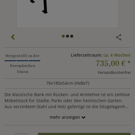
Lieferzeitraum:
ca. 4 Wochen
Hergestellt in der
735,00 €
*
Europäischen
Union
Versandkostenfrei
76x180x54cm (HxBxT)
Die klassische Bank mit Rücken- und Armlehne ist ein zeitlose
Möbelstück für Städte, Parks oder den heimischen Garten.
Aus verzinktem Stahl und Holz gefertigt ist die Sitzgelegenheit
zudem wetterfest und langlebig. Mit den Farben der RAL
mehr anzeigen
Palette können die Holz- und Metallelemente gegen Aufpreis
nach Ihren Vorstellungen individualisiert werden. Teilen Sie
und Ihre Wunschfarbe gerne über den Kundenservice mit.