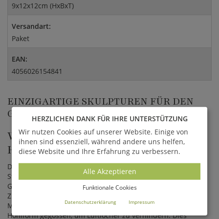
9x12x12cm (HxBxT)
Versandart:
Paket
EAN:
4056026154841
EINZIGARTIGE SKULPTUREN FÜR DEN
GARTEN
HERZLICHEN DANK FÜR IHRE UNTERSTÜTZUNG
Wir nutzen Cookies auf unserer Website. Einige von
WIE WERDEN DIE GARTENFIGUREN
ihnen sind essenziell, während andere uns helfen,
HERGESTELLT?
diese Website und Ihre Erfahrung zu verbessern.
Die Figuren werden aus hochwertigem Stein im
Alle Akzeptieren
Steingussverfahren gefertigt. Beim traditionellen
Gussverfahren werden natürlicher Stein in Form von Sand,
Funktionale Cookies
Zuschlagstoffe, Portlandzement und Wasser vermischt. Die
Datenschutzerklärung
Impressum
Mischung wird mittels aufwendiger Techniken in eine
Hohlform gegossen, um Luftlöcher zu verhindern. Dies