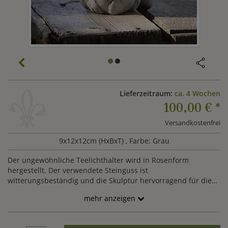
Lieferzeitraum:
ca. 4 Wochen
100,00 €
*
Versandkostenfrei
9x12x12cm (HxBxT)
, Farbe: Grau
Der ungewöhnliche Teelichthalter wird in Rosenform
hergestellt. Der verwendete Steinguss ist
witterungsbeständig und die Skulptur hervorragend für die
Aufstellung auf dem Gartentisch oder im Blumenbeet
mehr anzeigen
geeignet. Die Rose kann in verschiedenen Ausführungen
bestellt werden.