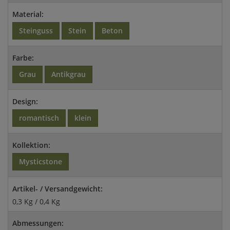
Material:
Steinguss
Stein
Beton
Farbe:
Grau
Antikgrau
Design:
romantisch
klein
Kollektion:
Mysticstone
Artikel- / Versandgewicht:
0,3 Kg / 0,4 Kg
Abmessungen: