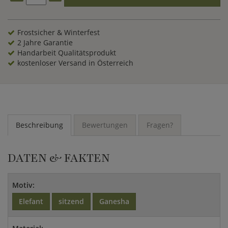
Ausstrahlung der Ganesha Steinfigur steht für die vielfältigen
Segnungen, die im Hinduismus mit der Gottheit des Ganesha
in Verbindung gebracht werden. Mit einer Ganesha
Frostsicher & Winterfest
Gartenfigur erwerben Sie eine hochwertige Gartenfigur aus
2 Jahre Garantie
Steinguss. Eine Ganesha Steinskulptur ist pflegeleicht,
Handarbeit Qualitätsprodukt
wetterbeständig sowie frostfest und garantiert Ihnen somit
kostenloser Versand in Österreich
jahrzehntelange Freude an dieser kunstvollen und
außergewöhnlich schönen Asiafigur.
Beschreibung
Bewertungen
Fragen?
DATEN & FAKTEN
Motiv:
Elefant
sitzend
Ganesha