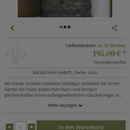
Lieferzeitraum:
ca. 12 Wochen
195,00 €
*
Versandkostenfrei
30x20x10cm (HxBxT)
, Farbe: Grau
Mit dieser schönen Ganesha Steinfigur verleihen Sie Ihrem
Garten ein Stück asiatischen Flairs und bringen
gleichermaßen einen außergewöhnlichen Glücksbringer in
Ihr Heim. Ganesha, der indonesische Gott mit dem
mehr anzeigen
Elefantenkopf, ist einer der bekanntesten und beliebtesten
Götter der Hindus und wird in unserer aufwändig
hergestellten Steinfigur für den Garten traditionell sitzend
und mit kindlichem Körper dargestellt. Die fröhlich-positive
In den Warenkorb
und zugleich ruhige, gelassene und konzentrierte