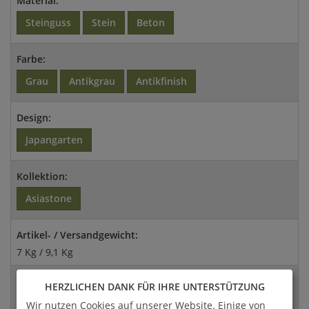
Material:
Steinguss
Stein
Beton
Farbe:
Grau
Antikgrau
Antikfinish
Design:
Japangarten
Kollektion:
Asiastone
Artikel- / Versandgewicht:
7 Kg / 9,1 Kg
Abmessungen:
HERZLICHEN DANK FÜR IHRE UNTERSTÜTZUNG
30x20x10cm (HxBxT)
Wir nutzen Cookies auf unserer Website. Einige von