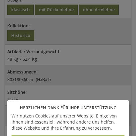
klassisch
mit Rückenlehne
ohne Armlehne
Kollektion:
Historico
Artikel- / Versandgewicht:
48 Kg / 62,4 Kg
Abmessungen:
80x180x60cm (HxBxT)
Sitzhöhe:
41cm
HERZLICHEN DANK FÜR IHRE UNTERSTÜTZUNG
Versandart:
Wir nutzen Cookies auf unserer Website. Einige von
Spedition
ihnen sind essenziell, während andere uns helfen,
diese Website und Ihre Erfahrung zu verbessern.
EAN: