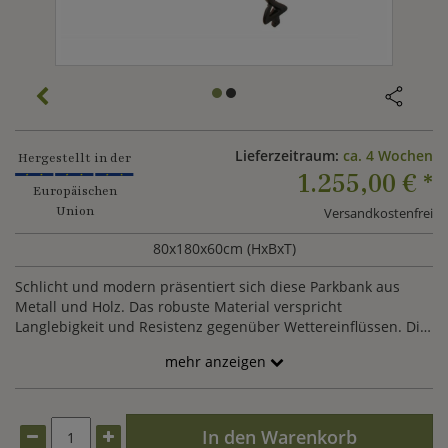
Lieferzeitraum:
ca. 4 Wochen
Hergestellt in der
1.255,00 €
*
Europäischen
Union
Versandkostenfrei
80x180x60cm (HxBxT)
Schlicht und modern präsentiert sich diese Parkbank aus
Metall und Holz. Das robuste Material verspricht
Langlebigkeit und Resistenz gegenüber Wettereinflüssen. Die
Lieferung erfolgt in Einzelteilen. Das Möbelstück lässt sich
mehr anzeigen
nach Ihren Vorstellungen mit Farben der RAL Palette
individualiseren. Hierzu wenden Sie sich gerne an unseren
Kundenservice.
In den Warenkorb