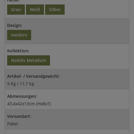
Grau
Weiß
Silber
Design:
modern
Kollektion:
Nobilis Metallum
Artikel- / Versandgewicht:
9 Kg / 11,7 Kg
Abmessungen:
43,4x42x13cm (HxBxT)
Versandart:
Paket