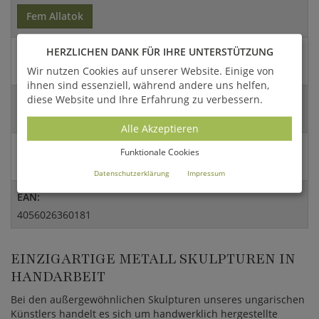
Fem Allatok
HERZLICHEN DANK FÜR IHRE UNTERSTÜTZUNG
Artikel- / Versandgewicht:
Wir nutzen Cookies auf unserer Website. Einige von
57 Kg / 74,1 Kg
ihnen sind essenziell, während andere uns helfen,
diese Website und Ihre Erfahrung zu verbessern.
Abmessungen:
385x185x160cm (HxBxT)
Alle Akzeptieren
Versandart:
Funktionale Cookies
Spedition
Datenschutzerklärung
Impressum
EAN:
4056026360181
EINZIGARTIGE METALL SKULPTUREN IN
HANDARBEIT
Bei den außergewöhnlichen Skulpturen unseres ungarischen
Künstlers handelt es sich um handwerklich hergestellte