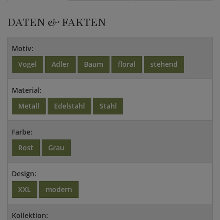
DATEN & FAKTEN
Motiv:
Vogel
Adler
Baum
floral
stehend
Material:
Metall
Edelstahl
Stahl
Farbe:
Rost
Grau
Design:
XXL
modern
Kollektion: