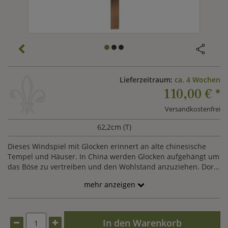
Lieferzeitraum:
ca. 4 Wochen
110,00 €
*
Versandkostenfrei
62,2cm (T)
Dieses Windspiel mit Glocken erinnert an alte chinesische
Tempel und Häuser. In China werden Glocken aufgehängt um
das Böse zu vertreiben und den Wohlstand anzuziehen. Dort
beherrschte man als erstes die Kunst, die Klangkörper so zu
mehr anzeigen
stimmen, dass sie wunderbare sandte Melodien spielten.
Unsere Klangspiele werden in Handarbeit hergestellt und
werden Ihnen viele Jahre Freude bereiten. Ob in Kombination
mit einer Halterung für den Garten oder im Haus, das
In den Warenkorb
Klangspiel aus schwarzen Hartholzkugeln und drei mit Kupfer