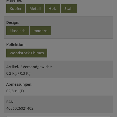
Material:
Kupfer
Metall
Holz
Stahl
Design:
klassisch
modern
Kollektion:
Woodstock Chimes
Artikel- / Versandgewicht:
0,2 Kg / 0,3 Kg
Abmessungen:
62,2cm (T)
EAN:
4056026021402