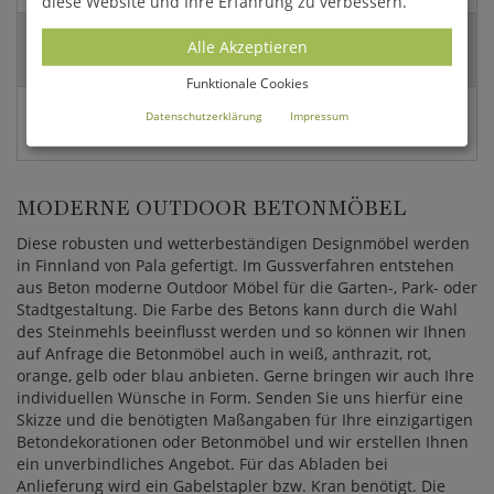
diese Website und Ihre Erfahrung zu verbessern.
Versandart:
Alle Akzeptieren
Spedition
Funktionale Cookies
EAN:
Datenschutzerklärung
Impressum
4056026410855
MODERNE OUTDOOR BETONMÖBEL
Diese robusten und wetterbeständigen Designmöbel werden
in Finnland von Pala gefertigt. Im Gussverfahren entstehen
aus Beton moderne Outdoor Möbel für die Garten-, Park- oder
Stadtgestaltung. Die Farbe des Betons kann durch die Wahl
des Steinmehls beeinflusst werden und so können wir Ihnen
auf Anfrage die Betonmöbel auch in weiß, anthrazit, rot,
orange, gelb oder blau anbieten. Gerne bringen wir auch Ihre
individuellen Wünsche in Form. Senden Sie uns hierfür eine
Skizze und die benötigten Maßangaben für Ihre einzigartigen
Betondekorationen oder Betonmöbel und wir erstellen Ihnen
ein unverbindliches Angebot. Für das Abladen bei
Anlieferung wird ein Gabelstapler bzw. Kran benötigt. Die