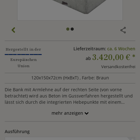
Lieferzeitraum:
ca. 6 Wochen
Hergestellt in der
3.420,00 €
*
ab
Europäischen
Union
Versandkostenfrei
120x150x72cm (HxBxT)
, Farbe: Braun
Die Bank mit Armlehne auf der rechten Seite (von vorne
betrachtet) wird aus Beton im Gussverfahren hergestellt und
lässt sich durch die integrierten Hebepunkte mit einem
Gabelstapler bewegen. Die moderne Outdoor Bank lässt sich
mehr anzeigen
mit anderen Möbeln von PALA kombinieren und kann
optional mit einer Sitzfläche aus wetterfestem Lärchenholz
geliefert werden.
Ausführung