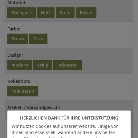
Material:
Steinguss
Holz
Stein
Beton
Farbe:
Braun
Grau
Design:
modern
eckig
industrial
Kollektion:
Pala Beton
Artikel- / Versandgewicht:
2.000 Kg / 2.600 Kg
HERZLICHEN DANK FÜR IHRE UNTERSTÜTZUNG
Wir nutzen Cookies auf unserer Website. Einige von
Abmessungen:
ihnen sind essenziell, während andere uns helfen,
120x150x72cm (HxBxT)