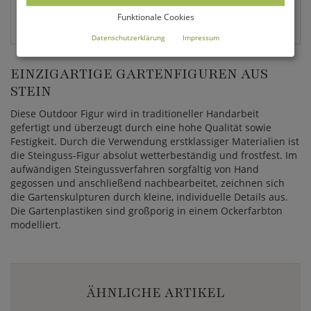
EAN:
Funktionale Cookies
4056026381001
Datenschutzerklärung
Impressum
EINZIGARTIGE GARTENFIGUREN AUS
STEIN
Diese Outdoor Figur wird in traditioneller Handarbeit
gefertigt und überzeugt durch eine hohe Qualität sowie
Festigkeit. Durch die Verwendung erstklassiger Materialien ist
die Steinguss-Figur absolut wetterbeständig und frostfest. Im
aufwändigen Steingussverfahren sorgfältig von Hand
gegossen und anschließend nachbearbeitet, zeichnen sich
die Gartenskulpturen durch kleine, individuelle Details aus.
Die Gartenplastiken sind großporig in einem Ockerfarbton
modelliert.
ÄHNLICHE ARTIKEL