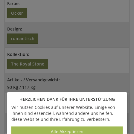
Farbe:
Ocker
Design:
romantisch
Kollektion:
The Royal Stone
Artikel- / Versandgewicht:
90 Kg / 117 Kg
HERZLICHEN DANK FÜR IHRE UNTERSTÜTZUNG
Abmessungen:
Wir nutzen Cookies auf unserer Website. Einige von
129,5x30,5x30,5cm (HxBxT)
ihnen sind essenziell, während andere uns helfen,
diese Website und Ihre Erfahrung zu verbessern.
Versandart:
Spedition
Alle Akzeptieren