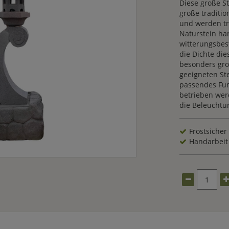
Diese große S
große traditi
und werden tr
Naturstein han
witterungsbest
die Dichte die
besonders gro
geeigneten St
passendes Fun
betrieben werd
die Beleuchtun
Frostsicher
Handarbeit