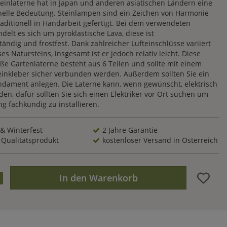
teinlaterne hat in Japan und anderen asiatischen Ländern eine
onelle Bedeutung. Steinlampen sind ein Zeichen von Harmonie
aditionell in Handarbeit gefertigt. Bei dem verwendeten
delt es sich um pyroklastische Lava, diese ist
ändig und frostfest. Dank zahlreicher Lufteinschlüsse variiert
ses Natursteins, insgesamt ist er jedoch relativ leicht. Diese
ße Gartenlaterne besteht aus 6 Teilen und sollte mit einem
einkleber sicher verbunden werden. Außerdem sollten Sie ein
dament anlegen. Die Laterne kann, wenn gewünscht, elektrisch
en, dafür sollten Sie sich einen Elektriker vor Ort suchen um
g fachkundig zu installieren.
 & Winterfest
2 Jahre Garantie
 Qualitätsprodukt
kostenloser Versand in Österreich
In den Warenkorb