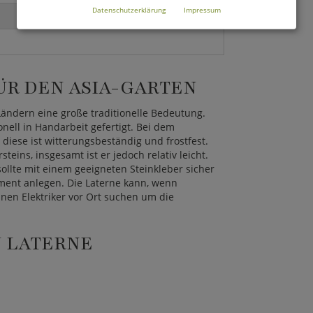
Datenschutzerklärung
Impressum
ÜR DEN ASIA-GARTEN
Ländern eine große traditionelle Bedeutung.
ell in Handarbeit gefertigt. Bei dem
diese ist witterungsbeständig und frostfest.
teins, insgesamt ist er jedoch relativ leicht.
ollte mit einem geeigneten Steinkleber sicher
ent anlegen. Die Laterne kann, wenn
inen Elektriker vor Ort suchen um die
 LATERNE