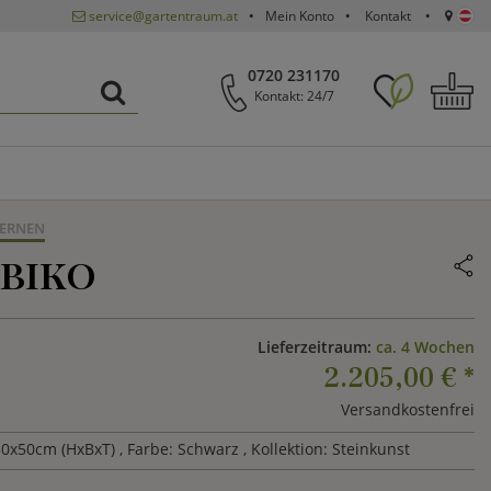
service@gartentraum.at
Mein Konto
Kontakt
0720 231170
Kontakt: 24/7
TERNEN
BIKO
Lieferzeitraum:
ca. 4 Wochen
2.205,00 €
*
Versandkostenfrei
50x50cm (HxBxT)
, Farbe: Schwarz
, Kollektion: Steinkunst