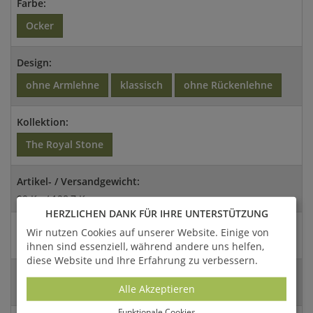
Farbe:
Ocker
Design:
ohne Armlehne
klassisch
ohne Rückenlehne
Kollektion:
The Royal Stone
Artikel- / Versandgewicht:
99 Kg / 128,7 Kg
HERZLICHEN DANK FÜR IHRE UNTERSTÜTZUNG
Abmessungen:
Wir nutzen Cookies auf unserer Website. Einige von
43x107x36cm (HxBxT)
ihnen sind essenziell, während andere uns helfen,
diese Website und Ihre Erfahrung zu verbessern.
Versandart:
Alle Akzeptieren
Spedition
Funktionale Cookies