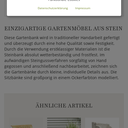
EAN:
Datenschutzerklärung
Impressum
4056026381155
EINZIGARTIGE GARTENMÖBEL AUS STEIN
Diese Gartenbank wird in traditioneller Handarbeit gefertigt
und überzeugt durch eine hohe Qualität sowie Festigkeit.
Durch die Verwendung erstklassiger Materialien ist die
Steinbank absolut wetterbeständig und frostfest. Im
aufwändigen Steingussverfahren sorgfältig von Hand
gegossen und anschließend nachbearbeitet, zeichnen sich
die Gartenbänke durch kleine, individuelle Details aus. Die
Sitzbänke sind großporig in einem Ockerfarbton modelliert.
ÄHNLICHE ARTIKEL