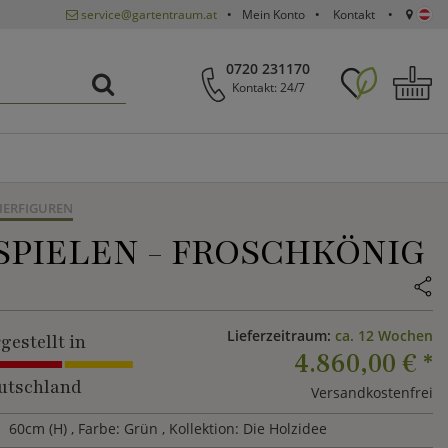
service@gartentraum.at
Mein Konto
Kontakt
0720 231170
Kontakt: 24/7
IERFIGUREN
SPIELEN - FROSCHKÖNIG
Lieferzeitraum:
ca. 12 Wochen
gestellt in
4.860,00 €
*
utschland
Versandkostenfrei
60cm (H)
, Farbe: Grün
, Kollektion: Die Holzidee