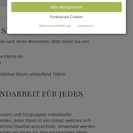
Alle Akzeptieren
Funktionale Cookies
Datenschutzerklärung
Impressum
SIE AUF EINEN BLICK
bot nach Ihren Wünschen. Bitte teilen Sie uns
ne Patina an
h
fentlichen Raum umlaufend 150cm
NDARBEIT FÜR JEDES
häusern und Sitzgruppen individuelle
en. Jedes Stück ist ein Unikat, welches sich
öchste Qualität auszeichnet. Verwendet werden
achen wir Ihnen für Ihre einzigartigen Ideen