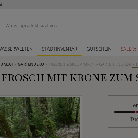
uf
WASSERWELTEN
STADTINVENTAR
GUTSCHEIN
SALE %
AUM.AT
GARTENDEKO
FIGUREN & SKULPTUREN
GARTENFIGUREN
T
 FROSCH MIT KRONE ZUM 
Her
De