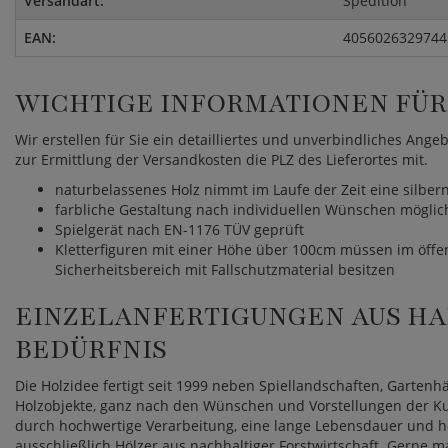
Versandart:
Spedition
EAN:
4056026329744
WICHTIGE INFORMATIONEN FÜR 
Wir erstellen für Sie ein detailliertes und unverbindliches Ange
zur Ermittlung der Versandkosten die PLZ des Lieferortes mit.
naturbelassenes Holz nimmt im Laufe der Zeit eine silber
farbliche Gestaltung nach individuellen Wünschen möglic
Spielgerät nach EN-1176 TÜV geprüft
Kletterfiguren mit einer Höhe über 100cm müssen im öf
Sicherheitsbereich mit Fallschutzmaterial besitzen
EINZELANFERTIGUNGEN AUS HA
BEDÜRFNIS
Die Holzidee fertigt seit 1999 neben Spiellandschaften, Garten
Holzobjekte, ganz nach den Wünschen und Vorstellungen der Kund
durch hochwertige Verarbeitung, eine lange Lebensdauer und h
ausschließlich Hölzer aus nachhaltiger Forstwirtschaft. Gerne m