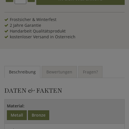
Ende einer Sichtachse im Außenbereich kommt diese schöne
Sonnenuhr auf Ihrem Grundstück hervorragend zur Geltung.
Diese Sonnenuhr können Sie mit der passende
Säule
bestellen.
Frostsicher & Winterfest
2 Jahre Garantie
Handarbeit Qualitätsprodukt
kostenloser Versand in Österreich
Beschreibung
Bewertungen
Fragen?
DATEN & FAKTEN
Material:
Metall
Bronze