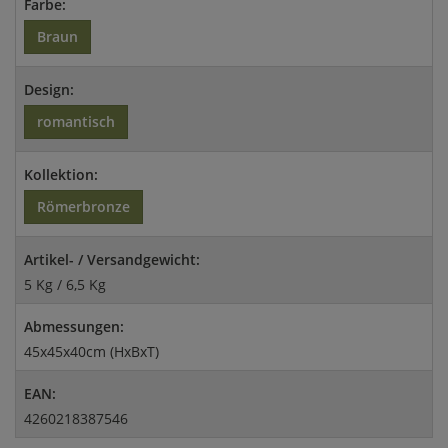
Farbe:
Braun
Design:
romantisch
Kollektion:
Römerbronze
Artikel- / Versandgewicht:
5 Kg / 6,5 Kg
Abmessungen:
45x45x40cm (HxBxT)
EAN:
4260218387546