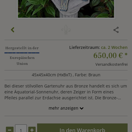
Lieferzeitraum:
ca. 2 Wochen
Hergestellt in der
650,00 €
*
Europäischen
Union
Versandkostenfrei
45x45x40cm (HxBxT)
, Farbe: Braun
Bei dieser stilvollen Gartenuhr aus Bronze handelt es sich um
eine Äquatorial-Sonnenuhr, deren Zeiger in Form eines
Pfeiles parallel zur Erdachse ausgerichtet ist. Die Bronze-
Sonnenuhr sowie der Steinsockel sind speziell für die
mehr anzeigen
ganzjährige Gartendekoration gefertigt. Im Hinblick auf die
lange Tradition der Zeitmessung mit Sonnenuhren verbinden
sich in dieser kunstvollen Gartenuhr uralte Funktionalität und
zeitlose Eleganz. Als Blickfang in der Gartenmitte oder am
In den Warenkorb