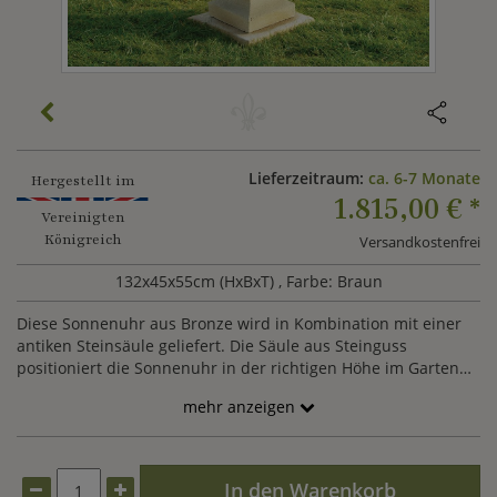
Lieferzeitraum:
ca. 6-7 Monate
Hergestellt im
1.815,00 €
*
Vereinigten
Königreich
Versandkostenfrei
132x45x55cm (HxBxT)
, Farbe: Braun
Diese Sonnenuhr aus Bronze wird in Kombination mit einer
antiken Steinsäule geliefert. Die Säule aus Steinguss
positioniert die Sonnenuhr in der richtigen Höhe im Garten
und setzt das schöne Dekoobjekt richtig in Szene. Auf der
mehr anzeigen
Terrasse, in der Gartenmitte oder im Rosenbeet - mit dieser
langlebigen Standsonnenuhr schaffen Sie einen Blickfang in
Ihrem Garten.
In den Warenkorb