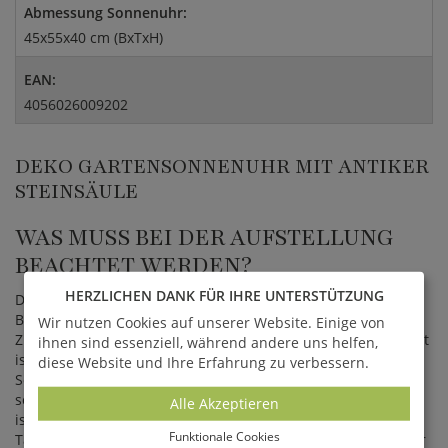
Abmessung Sonnenuhr:
45x55x40 cm (BxTxH)
EAN:
4056026009202
DEKO GARTENSONNENUHR MIT ANTIKER
STEINSÄULE
WAS MUSS BEI DER AUFSTELLUNG
BEACHTET WERDEN?
HERZLICHEN DANK FÜR IHRE UNTERSTÜTZUNG
Die Äquatorial-Sonnenuhr zählt zu den drei häufigsten
Bauarten der Sonnenuhr, wobei ihr Name in der Lage des
Wir nutzen Cookies auf unserer Website. Einige von
Ziffernblattes, das parallel zur Äquatorebene liegt, begründet
ihnen sind essenziell, während andere uns helfen,
ist. Der optimale Standort richtet sich nach dem
diese Website und Ihre Erfahrung zu verbessern.
Sonnenstand. Bei der Aufstellung sollte auf eine freie,
sonnige Stelle geachtet werden. Für die richtige Kalibrierung
Alle Akzeptieren
ist es notwendig, sich nach dem höchsten Sonnenstand des
Funktionale Cookies
Tages zu richten und die Sonnenuhr gemäß der Neigung der