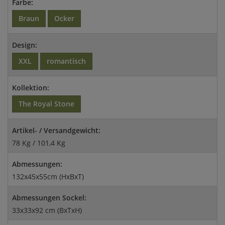
Farbe:
Braun
Ocker
Design:
XXL
romantisch
Kollektion:
The Royal Stone
Artikel- / Versandgewicht:
78 Kg / 101,4 Kg
Abmessungen:
132x45x55cm (HxBxT)
Abmessungen Sockel:
33x33x92 cm (BxTxH)