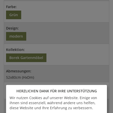
Farbe:
Grün
Design:
modern
Kollektion:
Borek Gartenmöbel
Abmessungen:
52x80cm (HxDm)
Versandart:
HERZLICHEN DANK FÜR IHRE UNTERSTÜTZUNG
Spedition
Wir nutzen Cookies auf unserer Website. Einige von
ihnen sind essenziell, während andere uns helfen,
EAN:
diese Website und Ihre Erfahrung zu verbessern.
4056026137882