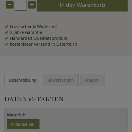
bequeme Loungeecke mit
Gartensofa
und Kaffeetisch und
In den Warenkorb
macht auch als Sitzgelegenheit auf der Wiese eine gute Figur.
Frostsicher & Winterfest
2 Jahre Garantie
Handarbeit Qualitätsprodukt
kostenloser Versand in Österreich
Beschreibung
Bewertungen
Fragen?
DATEN & FAKTEN
Material:
Ardenza Seil