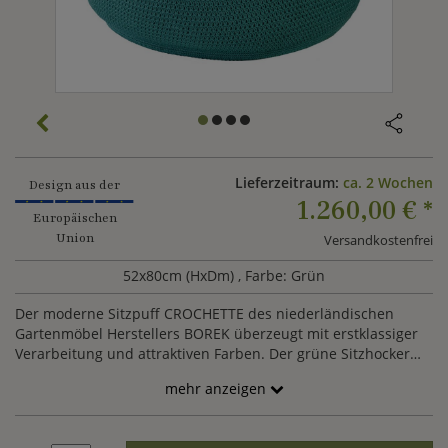
Lieferzeitraum:
ca. 2 Wochen
Design aus der
1.260,00 €
*
Europäischen
Union
Versandkostenfrei
52x80cm (HxDm)
, Farbe: Grün
Der moderne Sitzpuff CROCHETTE des niederländischen
Gartenmöbel Herstellers BOREK überzeugt mit erstklassiger
Verarbeitung und attraktiven Farben. Der grüne Sitzhocker
wird aus Ardenza Seil, einem thermoplastischen Kunststoff
mehr anzeigen
der sehr natürlich wirkt, hergestellt. Das verwendete Material
ist wasser- sowie schmutzabweisend, UV-beständig und
farbecht. Ein Bodenkissen ist die ideale Ergänzung für eine